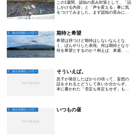
この1週間、認知の歪み対策として、「話
しかける内容」と「声を変える」事に気
をつけてみました。まず認知の歪みにつ
いて、簡単に言うと、思考や捉え方がう
まくいってない状態。これにより暴力や
暴言となって表れることもあります。
で、私がやってみた認知の...
期待と希望
2．統合失調症との日々
希望は持つけど期待はしないなんとな
く、ぼんやりした表現。何は期待となり
何を希望とするのか？例えば、来週、作
業所の見学に行こう！と決めてその時は
行く気満々な様子だったとする。こちら
もいよいよ社会と繋がるのかと嬉しくな
る。けれど当日になって、や...
そういえば。
2．統合失調症との日々
息子が発症したばかりの頃って、妄想の
話をされるとどうして良いか分からず。
本に書かれた「否定も肯定もせず」もど
うしたらそんな言い方になるのかも分か
らず。ため息ばかりで試行錯誤😮‍💨。模索
してさまよって途方に暮れてた時代があ
ったなー。妄想の話は...
いつもの昼
2．統合失調症との日々