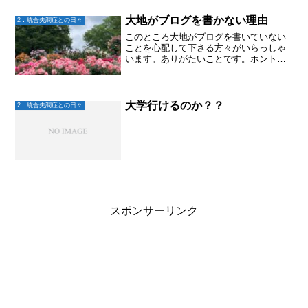
大地がブログを書かない理由
2．統合失調症との日々
このところ大地がブログを書いていない
ことを心配して下さる方々がいらっしゃ
います。ありがたいことです。ホント
に、読んでくださりありがとうございま
す。大地は私から見ると元気。でも身体
が疲れやすくなっていて、その理由が難
しい論文などを読んで自分の...
大学行けるのか？？
2．統合失調症との日々
スポンサーリンク