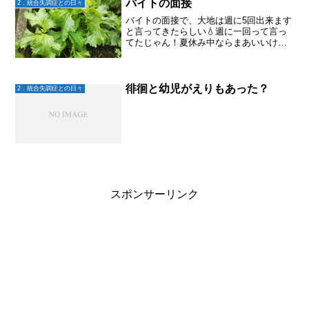
長女や次男から「薬...
バイトの面接
2．統合失調症との日々
バイトの面接で、大地は週に5回出来ます
と言ってきたらしい💧週に一回って言っ
てたじゃん！夏休み中ならまあいいけ
ど、大学行きながら5回じゃ前と変わらな
いよ！と言うと、週1で採用されるわけな
いだろ！まあそうだけど。。。シフトが
あるみたいだから、入...
徘徊と幼児がえりもあった？
2．統合失調症との日々
スポンサーリンク