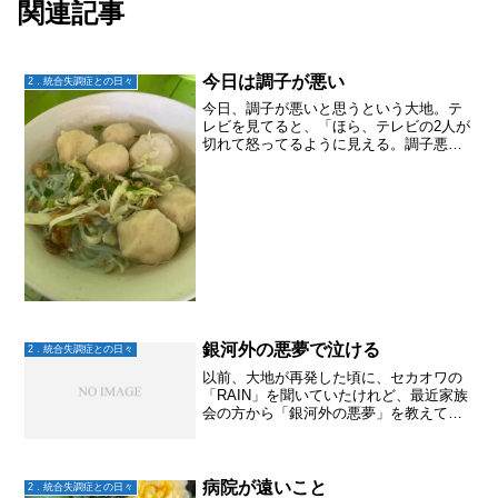
関連記事
今日は調子が悪い
2．統合失調症との日々
今日、調子が悪いと思うという大地。テ
レビを見てると、「ほら、テレビの2人が
切れて怒ってるように見える。調子悪い
んだなー」おお〜、すごいじゃん、そう
思えて✨「あのさ、俺はそんなわけない
か！って。これは病気の症状だって分か
ってるからいいけど、普...
銀河外の悪夢で泣ける
2．統合失調症との日々
以前、大地が再発した頃に、セカオワの
「RAIN」を聞いていたけれど、最近家族
会の方から「銀河外の悪夢」を教えて頂
き聞いてみた。精神疾患でひきこもって
しまう子どもたちの気持ち。親なら知り
たいよね。これ聴くと、ちょっぴりわか
る気がして泣けます。
病院が遠いこと
2．統合失調症との日々