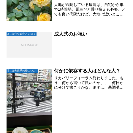
大地が通院している病院は、自宅から車
で1時間弱。電車だと乗り換えも必要。と
ても良い病院だけど、大地は近いところ
に行きたいという。そりゃーそうだ。近
ければ行くのも苦じゃないし。でも、薬
の調整をして欲しくてそこへ通い、年単
位で色々と試してもらい...
成人式のお祝い
2．統合失調症との日々
何かに依存する人はどんな人？
5．統失息子の母のつぶやき
リカバリーフォーラム終わりました。も
う、何から書いて良いのか、、、何日か
に分けて書こうかな。まずは、基調講演
こちらは薬物依存症の精神科医として第
一人者の松本先生のお話を伺うことがで
きました。もうね、吉本新喜劇より面白
いかも〜って話しっぷりで...