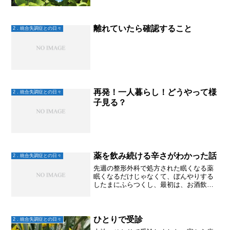
霊と交信して、何か困ったことはない
か？などなど。すると息子、「はい」
「わかりません」など、どっぷり陰性症
状なのか！？ってくらいの答...
離れていたら確認すること
2．統合失調症との日々
再発！一人暮らし！どうやって様
2．統合失調症との日々
子見る？
薬を飲み続ける辛さがわかった話
2．統合失調症との日々
先週の整形外科で処方された眠くなる薬
眠くなるだけじゃなくて、ぼんやりする
したまにふらつくし、最初は、お酒飲ま
なくても酔っ払ったみたい～♫ラッキー
(笑)くらいに思ってたけど。だんだん後頭
部がしめつけられるような気持ち悪さも
出てきて。やだっ！飲...
ひとりで受診
2．統合失調症との日々