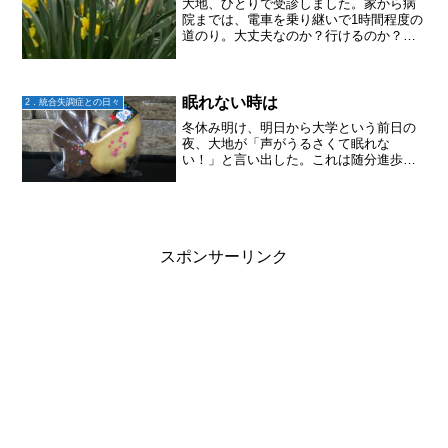
大地、ひとりで受診しました。家から病
院までは、電車を乗り継いで1時間程度の
道のり。大丈夫なのか？行けるのか？い
や、実際行けるのは知ってる。私が両親
の介護のために実家へ帰省していてどう
しても帰れなかった時に、大地は致し方
なくひとりで受診できた...
眠れない時は
2．統合失調症との日々
冬休み明け、明日から大学という前日の
夜、大地が「声がうるさくて眠れな
い！」と言い出した。これは随分進歩！
声の話を普通に私にするようになったか
ら。とはいえ、「頓服薬飲む？」くらい
しか対応できない。「ダメだ！そういう
のじゃないんだよ。薬で何とか...
スポンサーリンク