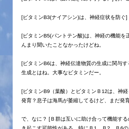
[ビタミンB3(ナイアシン)は、神経症状を防ぐ
[ビタミンB5(パントテン酸)は、神経の機能を
んまり聞いたことなかったけどね。
[ビタミンB6は、神経伝達物質の生成に関与す
生成とはね。大事なビタミンだー。
[ビタミンB9（葉酸）とビタミンＢ12は、神
発育？息子は海馬が萎縮してるけど、まだ発
で、なに？ [Ｂ群は互いに助け合って機能す
き起こす可能性がある。特にＢ1、Ｂ2、Ｂ6の