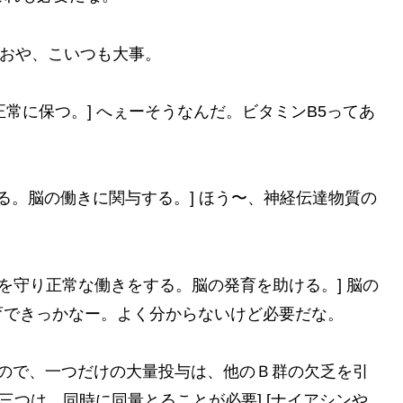
] おや、こいつも大事。
正常に保つ。] へぇーそうなんだ。ビタミンB5ってあ
る。脳の働きに関与する。] ほう〜、神経伝達物質の
経を守り正常な働きをする。脳の発育を助ける。] 脳の
育できっかなー。よく分からないけど必要だな。
るので、一つだけの大量投与は、他のＢ群の欠乏を引
三つは、同時に同量とることが必要] [ナイアシンや