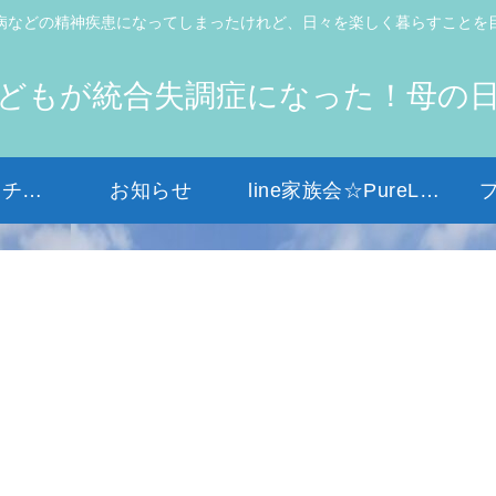
病などの精神疾患になってしまったけれど、日々を楽しく暮らすことを
どもが統合失調症になった！母の
初めての方はコチラから
お知らせ
line家族会☆PureLight☆