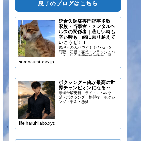
息子のブログはこちら
統合失調症専門記事多数｜
家族・当事者・メンタルヘ
ルスの関係者｜悲しい時も
辛い時も一緒に乗り越えて
いこうぜ！！
管理人の大地です！！(/・ω・)/
幻聴・幻視・妄想・フラッシュバ
ック・統合失調症感情障害・躁う
つ・抑うつ・幻味覚・呼吸困難に
soranoumi.xsrv.jp
なるほどの緊張や不安などの症状
を経験しています。自分のペース
でゆる～く行きましょ！！
ボクシング～俺が最高の世
界チャンピオンになる～
毎週金曜更新・ライトノベル小
説・ボクシング・格闘技・ボクシ
ング・学園・恋愛
life.haruhilabo.xyz