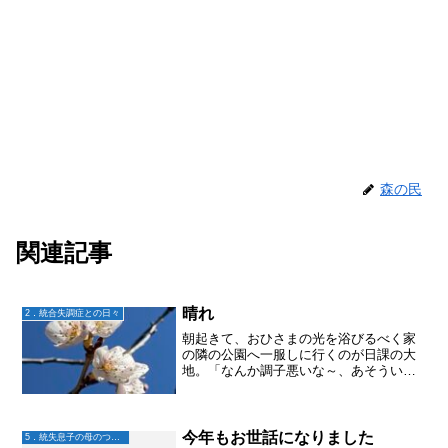
森の民
関連記事
晴れ
2．統合失調症との日々
朝起きて、おひさまの光を浴びるべく家
の隣の公園へ一服しに行くのが日課の大
地。「なんか調子悪いな～、あそういえ
ば曇ってる」のように思うことがあるよ
うで。じゃ、晴れてると調子いいの？
「うん、いい」今日は晴れ！もう何も聞
かずに、「調子いいんでしょ...
今年もお世話になりました
5．統失息子の母のつぶやき