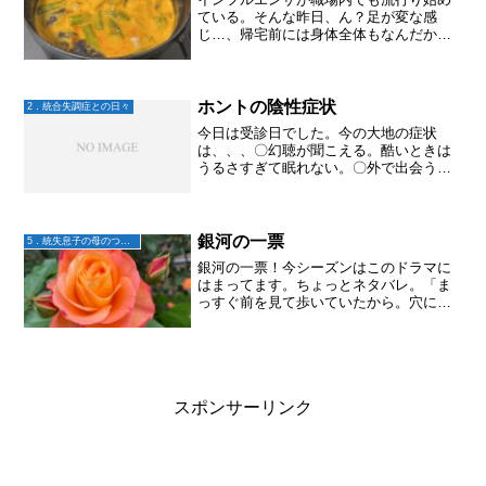
ている。そんな昨日、ん？足が変な感
じ…、帰宅前には身体全体もなんだか変
な感じ。関節痛とまではいかないもの
の、ほっとくとそうなりそうな感じ。明
日も休めないし、明明後日はもっと絶対
休めない！インフルエンザなん...
ホントの陰性症状
2．統合失調症との日々
今日は受診日でした。今の大地の症状
は、、、〇幻聴が聞こえる。酷いときは
うるさすぎて眠れない。〇外で出会う人
たちが怒っているようにみえる〇理由も
なく突然緊張したようにドキドキしてく
る〇外に出ると腹痛や頭痛、めまいがあ
る〇風呂に入れない〇意欲が...
銀河の一票
5．統失息子の母のつぶやき
銀河の一票！今シーズンはこのドラマに
はまってます。ちょっとネタバレ。「ま
っすぐ前を見て歩いていたから。穴に落
ちちゃっただけ。」穴に落ちちゃった人
は、そこから抜け出す大変さ、分かって
るもんね。穴に落ちても、サクッと出ら
れるように。穴に落ちた人...
スポンサーリンク