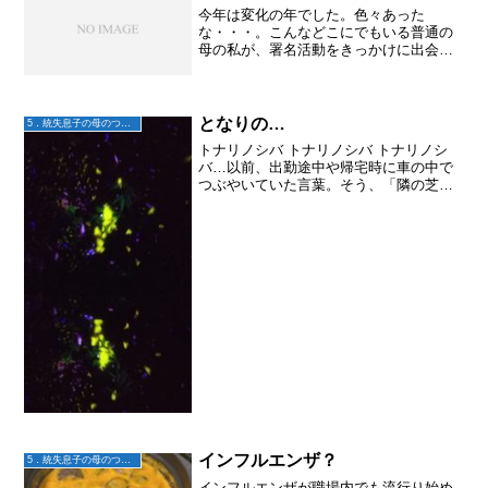
今年は変化の年でした。色々あった
な・・・。こんなどこにでもいる普通の
母の私が、署名活動をきっかけに出会っ
た方々とのご縁から、日本精神科看護協
会の学術集会に呼んで頂いたり、超党派
の自殺対策議員連盟のヒアリングで発表
の機会を頂いたり、シルバーリ...
となりの…
5．統失息子の母のつぶやき
トナリノシバ トナリノシバ トナリノシ
バ…以前、出勤途中や帰宅時に車の中で
つぶやいていた言葉。そう、「隣の芝生
は青い」のことわざを、トナリノシバと
何度も言っていた。長男が統合失調症に
なり、長女は社会不安障害？適応障害？
のようになり、透析をし...
インフルエンザ？
5．統失息子の母のつぶやき
インフルエンザが職場内でも流行り始め