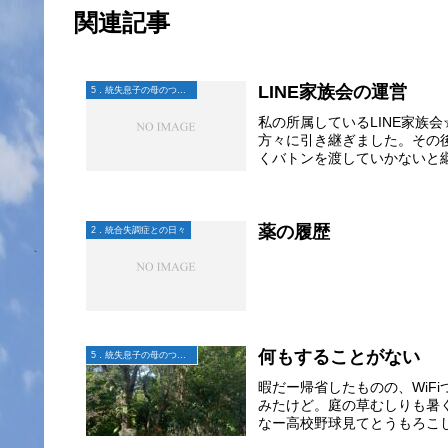
関連記事
LINE家族会の運営
5．統失息子の母のつぶやき
私の所属しているLINE家族会
方々に引き継ぎました。その
くバトンを渡していかないと継
薬の履歴
2．統合失調症との日々
何もすることがない
5．統失息子の母のつぶやき
暇だー帰省したものの、WiF
みたけど。庭の草むしりも暑
なー高校野球見てとうもろこし