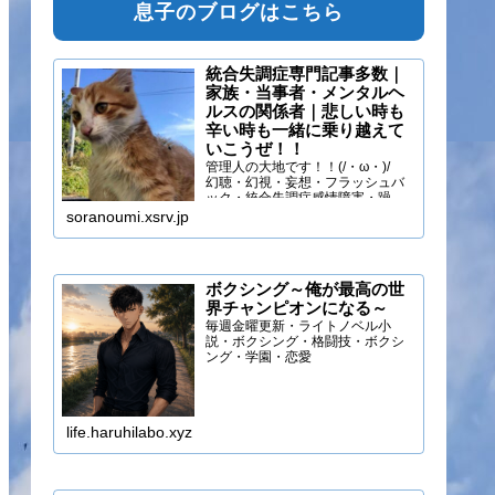
息子のブログはこちら
統合失調症専門記事多数｜
家族・当事者・メンタルヘ
ルスの関係者｜悲しい時も
辛い時も一緒に乗り越えて
いこうぜ！！
管理人の大地です！！(/・ω・)/
幻聴・幻視・妄想・フラッシュバ
ック・統合失調症感情障害・躁う
つ・抑うつ・幻味覚・呼吸困難に
soranoumi.xsrv.jp
なるほどの緊張や不安などの症状
を経験しています。自分のペース
でゆる～く行きましょ！！
ボクシング～俺が最高の世
界チャンピオンになる～
毎週金曜更新・ライトノベル小
説・ボクシング・格闘技・ボクシ
ング・学園・恋愛
life.haruhilabo.xyz