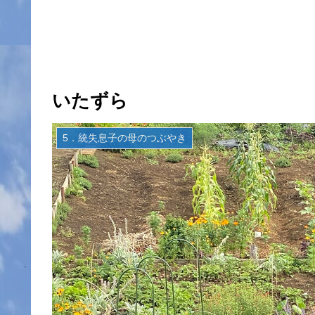
いたずら
5．統失息子の母のつぶやき