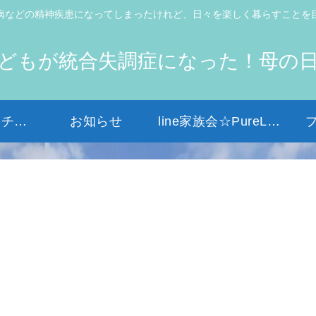
病などの精神疾患になってしまったけれど、日々を楽しく暮らすことを
どもが統合失調症になった！母の
初めての方はコチラから
お知らせ
line家族会☆PureLight☆