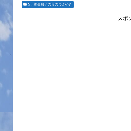
5．統失息子の母のつぶやき
スポ