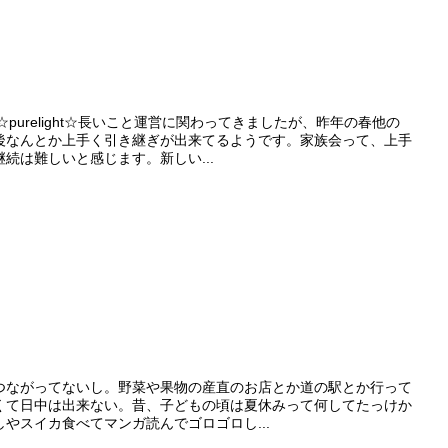
☆purelight☆長いこと運営に関わってきましたが、昨年の春他の
後なんとか上手く引き継ぎが出来てるようです。家族会って、上手
続は難しいと感じます。新しい...
iつながってないし。野菜や果物の産直のお店とか道の駅とか行って
くて日中は出来ない。昔、子どもの頃は夏休みって何してたっけか
やスイカ食べてマンガ読んでゴロゴロし...