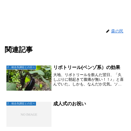
森の民
関連記事
リボトリール(ベンゾ系）の効果
2．統合失調症との日々
大地、リボトリールを飲んだ翌日、「久
しぶりに朝起きて腹痛が無い！！♪」と喜
んでいた。しかも、なんだか元気。ソワ
ソワ落ち着かない様子も無い。寝る前の
フラッシュバックも久しぶりに無かった
とか。これは、リボトリールの効果な
の？？結局いつもは何かひ...
成人式のお祝い
2．統合失調症との日々