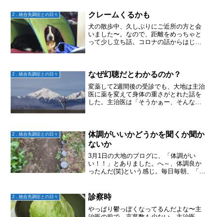
クレームくるかも
2．統合失調症との日々
犬の散歩中、久しぶりにご近所の方と会
いました〜。なので、距離をめっちゃと
って少し立ち話。コロナの話からはじま
り、「なんかさ～、うちみんな家にいる
のよ〜。高校卒業したら、みんな家を出
ていくと思ってたのに、全員いる！だか
ら、ご飯がたいへーん」「...
なぜ幻聴だとわかるのか？
2．統合失調症との日々
変薬して2週間後の受診でも、大地は主治
医に薬を変えて身体の重さがとれた話を
した。主治医は「そうかぁー、そんなに
楽になるならもっと早く変えてあげたら
良かったなぁ」(大地が積極的でなかった
から変薬出来なかったのに、そう仰って
くださった)さらにこ...
体調がいいかどうかを聞くか聞か
2．統合失調症との日々
ないか
3月1日の大地のブログに、「体調がい
い！！」とありました。へ～、体調良か
ったんだ(笑)という感じ。毎日毎朝、「今
日はどう？」な～んて、聞かない。ホン
トはめちゃめちゃ気になるけれど、そも
そも体調がいいか悪いかを心配したと
診察時
2．統合失調症との日々
て、体調が良くなるわけ...
やっぱり鬱っぽくなってるんだよな〜主
治医の前で、言葉数も少ない。主治医