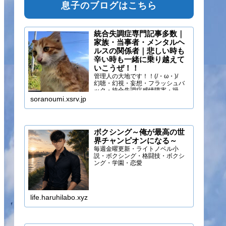
息子のブログはこちら
統合失調症専門記事多数｜
家族・当事者・メンタルヘ
ルスの関係者｜悲しい時も
辛い時も一緒に乗り越えて
いこうぜ！！
管理人の大地です！！(/・ω・)/
幻聴・幻視・妄想・フラッシュバ
ック・統合失調症感情障害・躁う
つ・抑うつ・幻味覚・呼吸困難に
soranoumi.xsrv.jp
なるほどの緊張や不安などの症状
を経験しています。自分のペース
でゆる～く行きましょ！！
ボクシング～俺が最高の世
界チャンピオンになる～
毎週金曜更新・ライトノベル小
説・ボクシング・格闘技・ボクシ
ング・学園・恋愛
life.haruhilabo.xyz