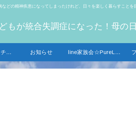
病などの精神疾患になってしまったけれど、日々を楽しく暮らすことを
どもが統合失調症になった！母の
初めての方はコチラから
お知らせ
line家族会☆PureLight☆