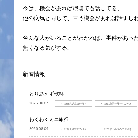
今は、機会があれば職場でも話してる。
他の病気と同じで、言う機会があれば話すし
色んな人がいることがわかれば、事件があっ
無くなる気がする。
新着情報
とりあえず乾杯
2026.08.07
2．統合失調症との日々
5．統失息子の母のつぶやき
わくわくミニ旅行
2026.08.06
2．統合失調症との日々
5．統失息子の母のつぶやき