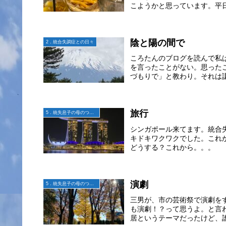
こようかと思っています。平日
陰と陽の間で
2．統合失調症との日々
ころたんのブログを読んで私
を言ったことがない。思った
づもりで」と教わり。それは謙
旅行
5．統失息子の母のつぶやき
シンガポール来てます。統合
キドキワクワクでした。これ
どうする？これから。。。
演劇
5．統失息子の母のつぶやき
三男が、市の芸術祭で演劇を
も演劇！？って思うよ。と言
居というテーマだったけど、誰