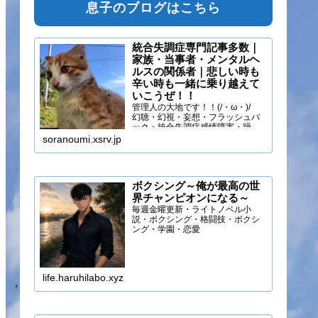
息子のブログはこちら
統合失調症専門記事多数｜
家族・当事者・メンタルヘ
ルスの関係者｜悲しい時も
辛い時も一緒に乗り越えて
いこうぜ！！
管理人の大地です！！(/・ω・)/
幻聴・幻視・妄想・フラッシュバ
ック・統合失調症感情障害・躁う
つ・抑うつ・幻味覚・呼吸困難に
soranoumi.xsrv.jp
なるほどの緊張や不安などの症状
を経験しています。自分のペース
でゆる～く行きましょ！！
ボクシング～俺が最高の世
界チャンピオンになる～
毎週金曜更新・ライトノベル小
説・ボクシング・格闘技・ボクシ
ング・学園・恋愛
life.haruhilabo.xyz