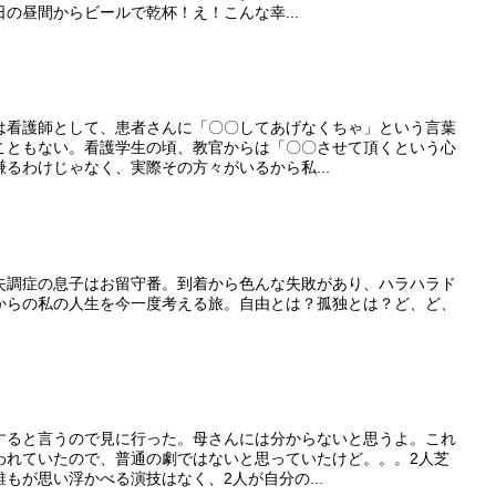
の昼間からビールで乾杯！え！こんな幸...
は看護師として、患者さんに「〇〇してあげなくちゃ」という言葉
こともない。看護学生の頃、教官からは「〇〇させて頂くという心
るわけじゃなく、実際その方々がいるから私...
失調症の息子はお留守番。到着から色んな失敗があり、ハラハラド
からの私の人生を今一度考える旅。自由とは？孤独とは？ど、ど、
すると言うので見に行った。母さんには分からないと思うよ。これ
われていたので、普通の劇ではないと思っていたけど。。。2人芝
もが思い浮かべる演技はなく、2人が自分の...