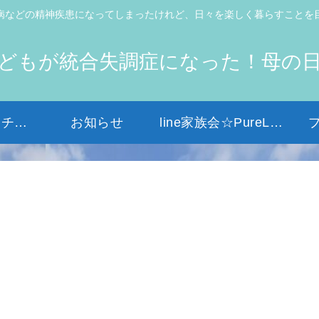
病などの精神疾患になってしまったけれど、日々を楽しく暮らすことを
どもが統合失調症になった！母の
初めての方はコチラから
お知らせ
line家族会☆PureLight☆