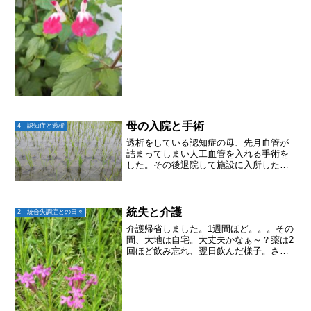
母の入院と手術
4．認知症と透析
透析をしている認知症の母、先月血管が
詰まってしまい人工血管を入れる手術を
した。その後退院して施設に入所したの
だけれど、先日再び血管が詰まり入院。
発熱により直ぐには手術出来ず熱が下が
るのを待って先週末手術をした。その間
腕から透析は出来ず、足の...
統失と介護
2．統合失調症との日々
介護帰省しました。1週間ほど。。。その
間、大地は自宅。大丈夫かなぁ～？薬は2
回ほど飲み忘れ、翌日飲んだ様子。さら
に、過去のことを思い出してイライラす
ることもあり。今、自宅に戻る電車の中
だけど、大丈夫か心配。。。なるように
なるさ〜！と自分に言...