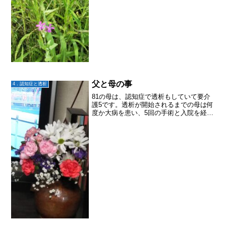
父と母の事
4．認知症と透析
81の母は、認知症で透析もしていて要介
護5です。透析が開始されるまでの母は何
度か大病を患い、5回の手術と入院を経
て、それでも元気を取り戻していつも
細々と動き、料理が上手くて孫を可愛が
ってくれて、ありがたい存在でした。そ
して10年前にはジムに...