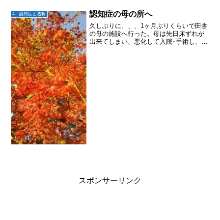
認知症の母の所へ
4．認知症と透析
久しぶりに、、、1ヶ月ぶりくらいで田舎
の母の施設へ行った。母は先日床ずれが
出来てしまい、悪化して入院･手術し、退
院してまた施設に戻った。施設に入って
からの母は、うつ病のように？統失の薬
を飲んだあとみたいに？顔をしかめて笑
顔がなかった。実際に...
スポンサーリンク