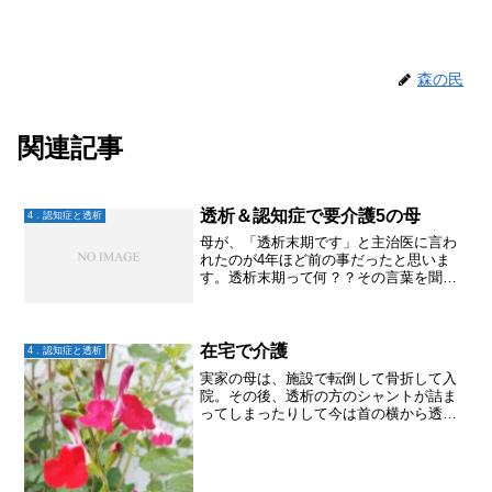
森の民
関連記事
透析＆認知症で要介護5の母
4．認知症と透析
母が、「透析末期です」と主治医に言わ
れたのが4年ほど前の事だったと思いま
す。透析末期って何？？その言葉を聞い
たのは父だったので、まだ離れて暮らし
ていたし、検索してもそんな言葉が出て
こず、よくわからないまま過ごしていま
した。ただ、父の様子から...
在宅で介護
4．認知症と透析
実家の母は、施設で転倒して骨折して入
院。その後、透析の方のシャントが詰ま
ってしまったりして今は首の横から透析
をしている。施設ではそれはみられない
とのことで、母は退院した。1年ぶりの
家。父はケアマネさんと相談し、月水金
は透析行く前と終わってか...