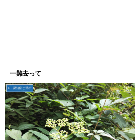
一難去って
4．認知症と透析