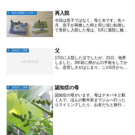
再入院
2．統合失調症との日々
今回は息子ではなく、母と夫です。先々
月、息子が再燃した時と同じ頃に転倒し
て骨折し入院した母は、5月に退院し施設
に入所しましたが、再入院となりまし
た。原因は、透析のために入れた人工血
管のさらに先が閉塞しそうだから。そも
そも骨折での入院は4月下...
父
4．認知症と透析
17日に入院した父でしたが、21日、他界
しました。3年前に肺がんの手術をしてか
ら、息苦しさがはじまり、この5月からは
帯状疱疹にもなり、それでも地域のため
に活動を続けていました。母が透析をす
るようになり、認知症になり、昔は台所
に立ったことなど...
認知症の母
4．認知症と透析
認知症の母がいます。母はテキパキと動
く人で、ほんの数年前までジムへ行った
りスイミングしたり、お友だちと旅行行
ったり写真サークルに入ったりと活動的
でした。料理も上手くて手早くこなして
いました。けれど、癌による2回の入院と
腎臓病により運動を制限...