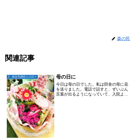
森の民
関連記事
母の日に
2．統合失調症との日々
今日は母の日でした。私は田舎の母に花
を送りました。電話で話すと、ずいぶん
言葉が出るようになっていて、入院より
も家の方が良かったのだと実感できまし
た。(父は大変ですけどね)そして、統失長
男と三男でカレーライスを作ってくれま
した。お風呂も沸かし...