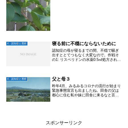
寝る前に不穏にならないために
4．認知症と透析
認知症の母が寝るまでの間、不穏で騒ぎ
出すととてつもなく大変なので。作戦そ
の1: リスペリドンの水薬0.5㎖処方されて
いて、不穏な時に飲ませるようにという
事で、騒ぎ出したら飲ませてみた。2日ほ
ど飲ませては見たけど、正直なところち
っとも効果を感...
父と母３
4．認知症と透析
昨年4月、みるみるコロナの流行が始まり
緊急事態宣言も出ましたね。田舎の父は
都心に住む私や妹に田舎に来るなと言い
ました。母の退院は5月の連休明け。それ
までに行けるようになったらと思いまし
たがそんなわけもなく。母の退院日が決
まったころ、父にも異...
スポンサーリンク