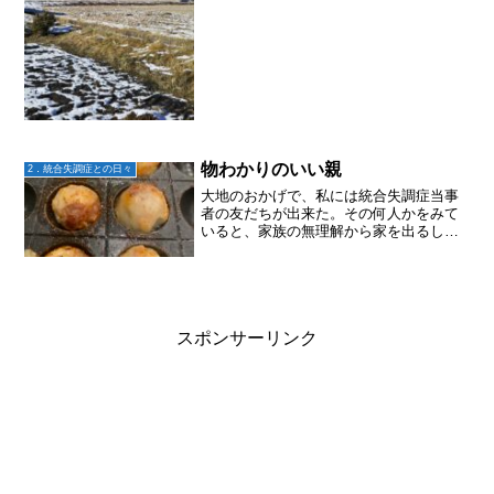
物わかりのいい親
2．統合失調症との日々
大地のおかげで、私には統合失調症当事
者の友だちが出来た。その何人かをみて
いると、家族の無理解から家を出るしか
なかったとか、自立を余儀なくされる環
境だった人たちがいる。まずは、大地に
とって安心･安全な居場所を作るとこから
始めた私は、も、も、も...
スポンサーリンク