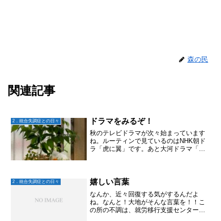
森の民
関連記事
ドラマをみるぞ！
2．統合失調症との日々
秋のテレビドラマが次々始まっています
ね。ルーティンで見ているのはNHK朝ド
ラ「虎に翼」です。あと大河ドラマ「光
る君へ」も。そして夏～秋にかけてのド
ラマも始まっています。先週の金曜日
「笑うマトリョーシカ」を見ましたが、
面白そう♪金曜の夜はこの...
嬉しい言葉
2．統合失調症との日々
なんか、近々回復する気がするんだよ
ね。なんと！大地がそんな言葉を！！こ
の所の不調は、就労移行支援センターへ
通えなくなったのは序の口で、朝から起