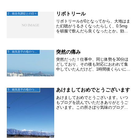
きられなかったり一日中寝ていたり。発
症して最初の入退院の後みたいだったけ
ど。まさか大地からそんな言...
リボトリール
2．統合失調症との日々
リボトリールが0となってから、大地はま
た幻聴がうるさくなったらしく、0.5mg
を頓服で飲んだら良くなったとか。効果
を感じたから、頓服ではなく夜は内服を
続ける事にしたらしい。主治医からはリ
ボトリールの微調整OKとなっているので
次回報告する感じ...
突然の痛み
5．統失息子の母のつぶやき
突然だった！仕事中、同じ体勢を30分ほ
どしており、その後も対応におわれて集
中していたんだけど、1時間後くらいに落
ち着いて、ほっと一息ついて椅子に座っ
たら、ん？頭のてっぺんから耳の横、首
や喉元を通って右肩やその下の脇腹の近
くまで。痛いぞ！全部...
あけましておめでとうございます
5．統失息子の母のつぶやき
あけましておめでとうございます。いつ
もブログを読んでいただきありがとうご
ざいます。この所さぼり気味のブログで
すが、全国・海外の同じような状況の皆
さまが、ほんのちょっぴりでも「あ～お
んなじ😢」「うん。この母ちゃんも頑張
ってるな。」など思ってい...