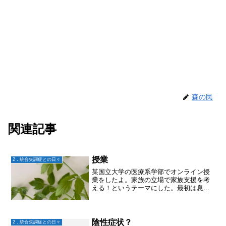
森の民
関連記事
授業
2．統合失調症との日々
某国立大学の医療系学部でオンライン授
業をしたよ。家族の立場で家族支援を考
える！というテーマにした。最初は息子
の発症で私の身に起きたこと。後半は今
の社会的資源を紹介しつつ、それでも家
族は大変なんだ！って話をしてみた。そ
して、なんで？どうしたら...
陰性症状？
2．統合失調症との日々