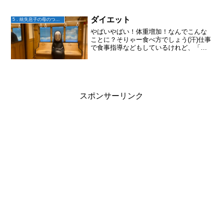
こまれた洗濯物をたたみ、自分の洗濯も
し。すると大地が帰宅。おかえりー！体
調悪くても「ん」は言う。...
ダイエット
5．統失息子の母のつぶやき
やばいやばい！体重増加！なんでこんな
ことに？そりゃー食べ方でしょう(汗)仕事
で食事指導などもしているけれど、「お
い！」とツッコミが入りそう。私がダイ
エットしたい理由はふたつ、来月、超久
しぶりに山登りするんだけど、身体が軽
い方がいい。太ると歩...
スポンサーリンク