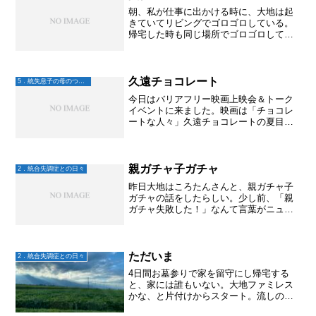
朝、私が仕事に出かける時に、大地は起
きていてリビングでゴロゴロしている。
帰宅した時も同じ場所でゴロゴロしてい
る。何考えてるの？と聞くと「ぼーっと
してる」と。陰性症状なんだなーと思う
けど、ラツーダ増やしてるし、エビリフ
ァイ減らしてるし。そうい...
久遠チョコレート
5．統失息子の母のつぶやき
今日はバリアフリー映画上映会＆トーク
イベントに来ました。映画は「チョコレ
ートな人々」久遠チョコレートの夏目さ
んを中心とした映画でした。障害がある
なしに関わらず笑顔で働ける社会🎶 素晴
らしいですね〜
親ガチャ子ガチャ
2．統合失調症との日々
昨日大地はころたんさんと、親ガチャ子
ガチャの話をしたらしい。少し前、「親
ガチャ失敗した！」なんて言葉がニュー
スでも取り上げられ話題になってたよ
ね。2人は、「子どもからすると、『親ガ
チャ失敗した』って思うかもしれないけ
ど、親も『子ガチャ失敗し...
ただいま
2．統合失調症との日々
4日間お墓参りで家を留守にし帰宅する
と、家には誰もいない。大地ファミレス
かな、と片付けからスタート。流しのシ
ンクに置きっぱなしの茶碗を洗い、とり