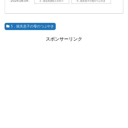
2026.08.04
2．統合失調症との日々
5．統失息子の母のつぶやき
5．統失息子の母のつぶやき
スポンサーリンク