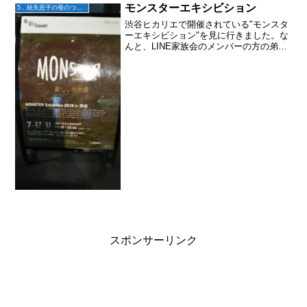
モンスターエキシビション
5．統失息子の母のつぶやき
渋谷ヒカリエで開催されている"モンスタ
ーエキシビション"を見に行きました。な
んと、LINE家族会のメンバーの方の弟さ
んが入選されたんです！♪しかも、4位入
賞！！弟さんは、LINE家族会の姉妹グル
ープ"すきゾ"に入ってらっしゃいます。
今日は東...
スポンサーリンク