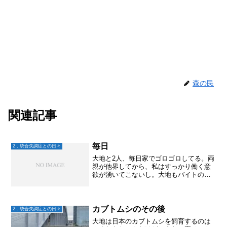
森の民
関連記事
毎日
2．統合失調症との日々
大地と2人、毎日家でゴロゴロしてる。両
親が他界してから、私はすっかり働く意
欲が湧いてこないし。大地もバイトのト
ライアル期間に再燃してから、就労移行
支援センターも辞めて家でゴロゴロ。大
地は遊戯王カードを広げて毎日デッキを
作ったりしてる。2人で...
カブトムシのその後
2．統合失調症との日々
大地は日本のカブトムシを飼育するのは