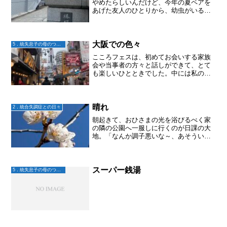
やめたらしいんだけど、今年の夏ペアを
あげた友人のひとりから、幼虫がいる！
との報告あり。土の中を出たり入ったり
してるとか。。。飼ってるうちに可愛く
なっちゃったので、そのまま育てたいけ
どどうやるの？と。大地に...
大阪での色々
5．統失息子の母のつぶやき
こころフェスは、初めてお会いする家族
会や当事者の方々と話しができて、とて
も楽しいひとときでした。中には私のブ
ログを最初から読んでくださってる方も
いて、めっちゃ嬉しかったです。楽しい
ひとときの後は、大阪にお住まいであい
りん地区に色々な意味で関...
晴れ
2．統合失調症との日々
朝起きて、おひさまの光を浴びるべく家
の隣の公園へ一服しに行くのが日課の大
地。「なんか調子悪いな～、あそういえ
ば曇ってる」のように思うことがあるよ
うで。じゃ、晴れてると調子いいの？
「うん、いい」今日は晴れ！もう何も聞
かずに、「調子いいんでしょ...
スーパー銭湯
5．統失息子の母のつぶやき