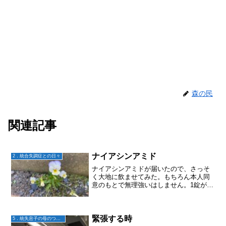
森の民
関連記事
ナイアシンアミド
2．統合失調症との日々
ナイアシンアミドが届いたので、さっそ
く大地に飲ませてみた。もちろん本人同
意のもとで無理強いはしません。1錠が
1000mgのものにしてしまい、500mgのに
しとけばよかったとちょっと後悔
(;^_^A500mgなら少しづつ試して増やせ
るからね。...
緊張する時
5．統失息子の母のつぶやき