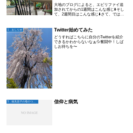
大地のブログによると、エビリファイ追
加されてからの1週間はこんな感じ⬇️そし
て、2週間目はこんな感じ⬇️さて、ではこ
の期間の大地の様子を客観的に家族の立
場で見てみると。。。良い点は、起きて
何かしてる時間が圧倒的に増えた。早起
Twitter始めてみた
1．おしらせ
きしてファミレス...
どうすればこちらに自分のTwitterを紹介
できるかわからないなぁ💦奮闘中！しば
しお待ちを〜
信仰と病気
5．統失息子の母のつぶやき