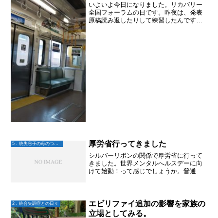
いよいよ今日になりました。リカバリー
全国フォーラムの日です。昨夜は、発表
原稿読み返したりして練習したんです
が、練習すればするほど緊張します。
昔、海外の語学学校で講師をしていた事
があるんですが、その時の最初の授業の
時と同じような感覚かな～その...
厚労省行ってきました
5．統失息子の母のつぶやき
シルバーリボンの関係で厚労省に行って
きました。世界メンタルへルスデーに向
けて始動！って感じでしょうか。普通の
どこにでもいる母だけど、頑張ってまー
す♬.*ﾟ
エビリファイ追加の影響を家族の
2．統合失調症との日々
立場としてみる。