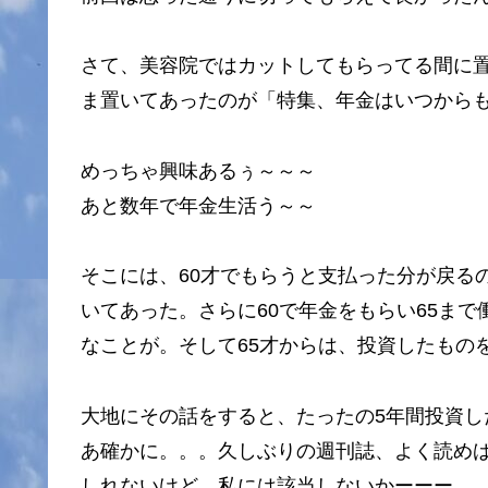
さて、美容院ではカットしてもらってる間に
ま置いてあったのが「特集、年金はいつから
めっちゃ興味あるぅ～～～
あと数年で年金生活う～～
そこには、60才でもらうと支払った分が戻るの
いてあった。さらに60で年金をもらい65ま
なことが。そして65才からは、投資したもの
大地にその話をすると、たったの5年間投資
あ確かに。。。久しぶりの週刊誌、よく読め
しれないけど、私には該当しないかーーー