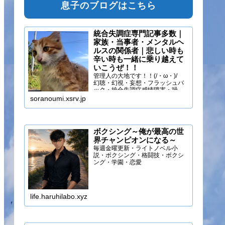
息子のブログはこちら
統合失調症専門記事多数｜
家族・当事者・メンタルヘ
ルスの関係者｜悲しい時も
辛い時も一緒に乗り越えて
いこうぜ！！
管理人の大地です！！(/・ω・)/
幻聴・幻視・妄想・フラッシュバ
ック・統合失調症感情障害・躁う
つ・抑うつ・幻味覚・呼吸困難に
soranoumi.xsrv.jp
なるほどの緊張や不安などの症状
を経験しています。自分のペース
でゆる～く行きましょ！！
ボクシング～俺が最高の世
界チャンピオンになる～
毎週金曜更新・ライトノベル小
説・ボクシング・格闘技・ボクシ
ング・学園・恋愛
life.haruhilabo.xyz