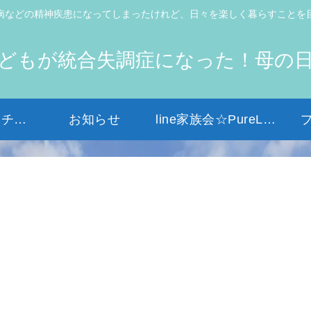
病などの精神疾患になってしまったけれど、日々を楽しく暮らすことを
どもが統合失調症になった！母の
初めての方はコチラから
お知らせ
line家族会☆PureLight☆