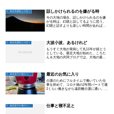
話しかけられるのを嫌がる時
2．統合失調症との日々
今の大地の場合、話しかけられるのを嫌
がる時は、幻聴と話してるように思う。
幻聴と話すよりも楽しい時間があればい
いんだよなー
大波小波、あるけれど
2．統合失調症との日々
もうすぐ大地が発病して丸11年が経とう
としている。最近大地が始めた、ころた
ん＆大地の共同ブログでは、大地の最近
の心境を知ることができる。シルバーリ
ボンジャパンってなに？ 脳や心に障が
いがある人が暮らしやすい社会に！！ |
統合失調症の大地＆...
最近のお気に入り
5．統失息子の母のつぶやき
介護のためにフルタイムで働いていた仕
事を辞めて、コロナ禍の2年間パートで週
2くらい働きながら遠距離介護に通い。そ
の後2年間はガッツリ介護をし。両親が他
界してからは単発のアルバイトをたま～
にしていた。専業主婦だからこそできる
贅沢(笑) それが...
仕事と寝不足と
5．統失息子の母のつぶやき