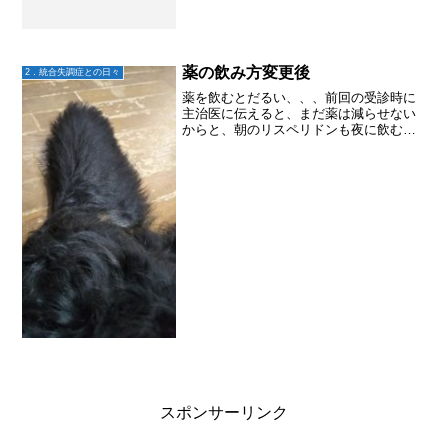
薬の飲み方変更後
2．統合失調症との日々
薬を飲むとだるい、、、前回の受診時に
主治医に伝えると、まだ薬は減らせない
からと、朝のリスペリドンも夜に飲むこ
とになったのだが、、、大地はロナセン
も全部まとめて夜飲むことにした。だい
ぶ前だけど、主治医が1度に飲んだってい
いとか呟いていたのを覚...
スポンサーリンク