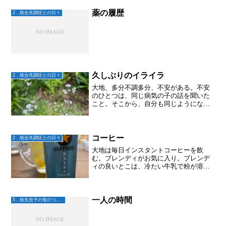
り盆だからまたお墓へ。暇だなーと思っ
たけど、書いてみると割と...
薬の履歴
2．統合失調症との日々
久しぶりのイライラ
2．統合失調症との日々
大地、多分不調多分、不安がある。不安
のひとつは、同じ病気の子の話を聞いた
こと。そこから、自分も同じようになっ
ちゃうんじゃないか？？と。自分の人格
が変わってしまうんじゃないか？？と言
うようなものだと思う。大丈夫だよ！人
それぞれなんだから。と伝...
コーヒー
2．統合失調症との日々
大地は毎日インスタントコーヒーを飲
む。ブレンディがお気に入り。ブレンデ
ィの良いとこは、冷たい牛乳で粉が溶
け、カフェオレが美味しいということ。
私も平日の朝はブレンディにしている。
なので、粉はすぐに無くなる。詰め替え
用買わないとなーとスーパーで...
一人の時間
5．統失息子の母のつぶやき