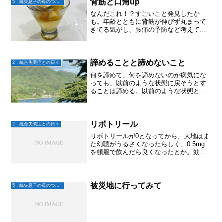
背筋と口角up
5．統失息子の母のつぶやき
なんだこれ！？すごいこと発見したか
も。年齢とともに背筋が伸びず丸まって
きてる気がし、腰痛の予防など考えて、
背筋をピンと伸ばすように意識すること
にした。歩く時もそう。背筋をピント伸
ばす。さらに、口角をあげると脳が笑っ
ていると勘違いしてセロトニ...
諦めることと諦めないこと
2．統合失調症との日々
何を諦めて、何を諦めないのか病気にな
っても、以前のような状態に戻そうとす
ることは諦める。以前のような状態とは
違うけど、病気になったからこそ気付け
た事やご縁などから、以前よりもずっと
豊かな気持ちで暮らせるようになること
は諦めない。最近私は、も...
リボトリール
2．統合失調症との日々
リボトリールが0となってから、大地はま
た幻聴がうるさくなったらしく、0.5mg
を頓服で飲んだら良くなったとか。効果
を感じたから、頓服ではなく夜は内服を
続ける事にしたらしい。主治医からはリ
ボトリールの微調整OKとなっているので
次回報告する感じ...
被災地に行ってみて
5．統失息子の母のつぶやき