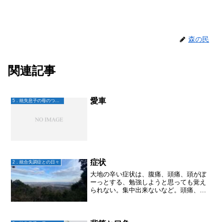
森の民
関連記事
愛車
5．統失息子の母のつぶやき
症状
2．統合失調症との日々
大地の辛い症状は、腹痛、頭痛、頭がぼ
ーっとする、勉強しようと思っても覚え
られない。集中出来ないなど。頭痛、頭
がぼーっとする！これは、多分リスペリ
ドンの副作用？ リスペリドンを飲み始め
てから出ているから。腹痛は、ストレス
や何かしらの変化があっ...