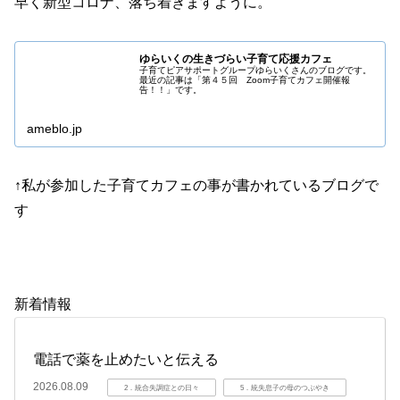
早く新型コロナ、落ち着きますように。
ゆらいくの生きづらい子育て応援カフェ
子育てピアサポートグループゆらいくさんのブログです。
最近の記事は「第４５回 Zoom子育てカフェ開催報
告！！」です。
ameblo.jp
↑私が参加した子育てカフェの事が書かれているブログで
す
新着情報
電話で薬を止めたいと伝える
2026.08.09
2．統合失調症との日々
5．統失息子の母のつぶやき