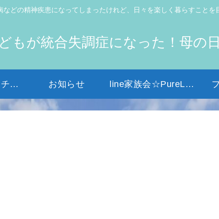
病などの精神疾患になってしまったけれど、日々を楽しく暮らすことを
どもが統合失調症になった！母の
初めての方はコチラから
お知らせ
line家族会☆PureLight☆