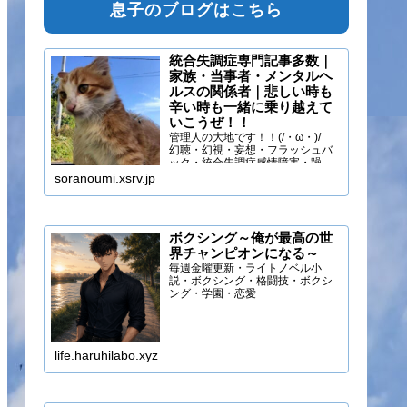
息子のブログはこちら
統合失調症専門記事多数｜
家族・当事者・メンタルヘ
ルスの関係者｜悲しい時も
辛い時も一緒に乗り越えて
いこうぜ！！
管理人の大地です！！(/・ω・)/
幻聴・幻視・妄想・フラッシュバ
ック・統合失調症感情障害・躁う
つ・抑うつ・幻味覚・呼吸困難に
soranoumi.xsrv.jp
なるほどの緊張や不安などの症状
を経験しています。自分のペース
でゆる～く行きましょ！！
ボクシング～俺が最高の世
界チャンピオンになる～
毎週金曜更新・ライトノベル小
説・ボクシング・格闘技・ボクシ
ング・学園・恋愛
life.haruhilabo.xyz