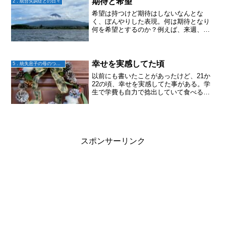
期待と希望
2．統合失調症との日々
Inclusive H...
希望は持つけど期待はしないなんとな
く、ぼんやりした表現。何は期待となり
何を希望とするのか？例えば、来週、作
業所の見学に行こう！と決めてその時は
行く気満々な様子だったとする。こちら
もいよいよ社会と繋がるのかと嬉しくな
る。けれど当日になって、や...
幸せを実感してた頃
5．統失息子の母のつぶやき
以前にも書いたことがあったけど、21か
22の頃、幸せを実感してた事がある。学
生で学費も自力で捻出していて食べるも
のもままならずだったけど。この先、屋
根と壁があれば幸せに暮らせると思って
いた。心はなぜか満たされていて、色ん
なことは起きるものの...
スポンサーリンク