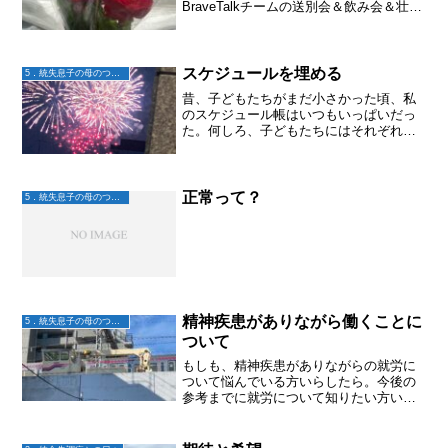
BraveTalkチームの送別会＆飲み会＆壮行
会となった。医療職や福祉職では無い人
との出会いや会話はワクワクする。この
活動を続けていたら、きっとこのワクワ
クは続く...
スケジュールを埋める
5．統失息子の母のつぶやき
昔、子どもたちがまだ小さかった頃、私
のスケジュール帳はいつもいっぱいだっ
た。何しろ、子どもたちにはそれぞれ予
定があり、その学校行事や送迎などな
ど。毎日慌ただしく、その予定をこなす
ことで明け暮れていた。ある日私のスケ
ジュール帳に、〇時〇〇駅と...
正常って？
5．統失息子の母のつぶやき
精神疾患がありながら働くことに
5．統失息子の母のつぶやき
ついて
もしも、精神疾患がありながらの就労に
ついて悩んでいる方いらしたら。今後の
参考までに就労について知りたい方いら
したら。ご自身の就労に関する悩み事を
その専門家の方々に聞いてみたい方いら
したら。コチラ↓おすすめです。【#6】