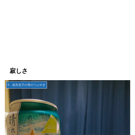
寂しさ
5．統失息子の母のつぶやき