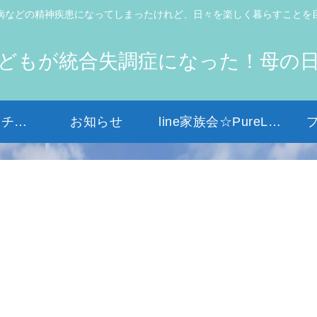
病などの精神疾患になってしまったけれど、日々を楽しく暮らすことを
どもが統合失調症になった！母の
初めての方はコチラから
お知らせ
line家族会☆PureLight☆