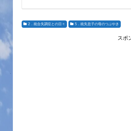
2．統合失調症との日々
5．統失息子の母のつぶやき
スポ