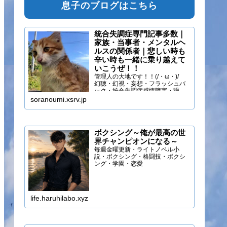
息子のブログはこちら
統合失調症専門記事多数｜
家族・当事者・メンタルヘ
ルスの関係者｜悲しい時も
辛い時も一緒に乗り越えて
いこうぜ！！
管理人の大地です！！(/・ω・)/
幻聴・幻視・妄想・フラッシュバ
ック・統合失調症感情障害・躁う
つ・抑うつ・幻味覚・呼吸困難に
soranoumi.xsrv.jp
なるほどの緊張や不安などの症状
を経験しています。自分のペース
でゆる～く行きましょ！！
ボクシング～俺が最高の世
界チャンピオンになる～
毎週金曜更新・ライトノベル小
説・ボクシング・格闘技・ボクシ
ング・学園・恋愛
life.haruhilabo.xyz