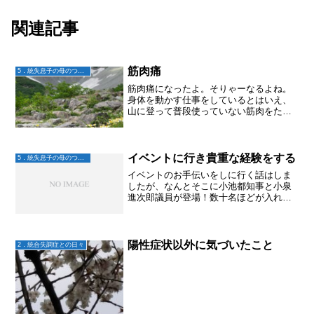
関連記事
筋肉痛
5．統失息子の母のつぶやき
筋肉痛になったよ。そりゃーなるよね。
身体を動かす仕事をしているとはいえ、
山に登って普段使っていない筋肉をたく
さん使ったんだからさ。思った以上に足
があがらない。筋肉痛は気のせいと思う
ことにして、何事も無かったかのように
動いてみたら、階段登る時...
イベントに行き貴重な経験をする
5．統失息子の母のつぶやき
イベントのお手伝いをしに行く話はしま
したが、なんとそこに小池都知事と小泉
進次郎議員が登場！数十名ほどが入れる
大きさの会場だったので、めっちゃ近く
でお二人を拝見。私はスタッフだったの
で、少し後ろの方からしか写真とれませ
んでした。まあ仕方ないか...
陽性症状以外に気づいたこと
2．統合失調症との日々