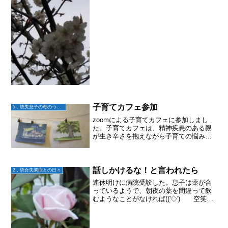
子育てカフェ参加
5．統失息子の母のつぶやき
zoomによる子育てカフェに参加しまし
た。子育てカフェは、精神疾患のある親
が生き辛さを抱えながら子育ての悩みを
話し合う所です。(私はオブザーバー参加)
最近の悩み事として、新型コロナウイル
スによる小中高の臨時休校による自宅で
の過ごし方について...
話しかけるな！と言われたら
2．統合失調症との日々
連休明けに病院受診した。息子は薬が合
っているようで、朝夜の薬を間違って飲
むようなことがなければ(('◇')ゞ 空笑や
独り言はあるものの、妄想の世界に一日
中どっぷり浸るようなことはなくなって
いる。なのでまあこのまま様子を見てい