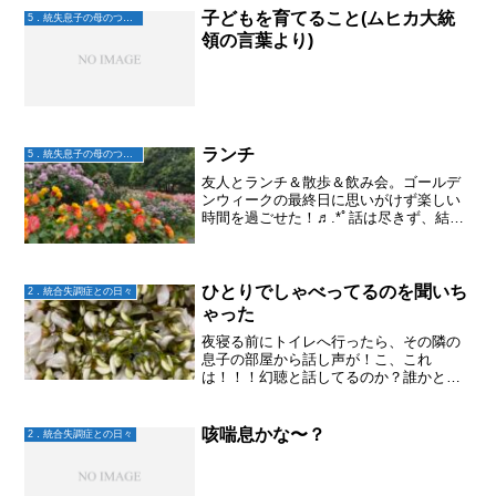
新できなくなっていた。...
子どもを育てること(ムヒカ大統
5．統失息子の母のつぶやき
領の言葉より)
ランチ
5．統失息子の母のつぶやき
友人とランチ＆散歩＆飲み会。ゴールデ
ンウィークの最終日に思いがけず楽しい
時間を過ごせた！♬.*ﾟ話は尽きず、結局
呑んでくか！となり、先ほどまたねーと
別れた。こうして誘ってくれる友だちが
いるのはありがたい。話をしながら、こ
れからの自分とかを考...
ひとりでしゃべってるのを聞いち
2．統合失調症との日々
ゃった
夜寝る前にトイレへ行ったら、その隣の
息子の部屋から話し声が！こ、これ
は！！！幻聴と話してるのか？誰かと電
話でもしてるのか？？隣のトイレまで聞
こえるくらいだからヒソヒソ声ではな
い。かなりはっきりした声。しかも楽し
咳喘息かな〜？
2．統合失調症との日々
そうな会話。聞き耳を立てたいと...