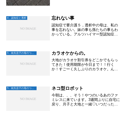
忘れない事
4．認知症と透析
認知症で要介護５，透析中の母は、私の
事を忘れない。妹の事も孫たちの事もわ
かっている。アルツハイマー型認知症と
診断されて数年が経ち、認知症が一気に
悪化したと感じたのは施設へ入所させた
後。うつ状態にもなってたなと思う。父
は毎日施設へ見舞いに行き...
カラオケからの。
5．統失息子の母のつぶやき
大地がカラオケ割引券をどこかでもらっ
てきた！使用期限が今日まで！！行く
か！すごーく久しぶりのカラオケ。ん？
声ってこんなに出ない？？昭和のよく歌
ってた曲を入れてみたけど、なんか違
う。。。そういえば、コロナ禍でカラオ
ケ行く機会が減って、歌が下手...
ネコ型ロボット
5．統失息子の母のつぶやき
今朝は、、、そう！やつのいるあのファ
ミレスに来ています。3週間ぶりに自宅に
戻り、月子と大地と一緒♡いつだったか
な～。だいぶ前、次男の空から「ガスト
にロボットがいる」と教わり、え！？ロ
ボットってなに？入口にペッパーくんが
いるの？「いや、ロボッ...