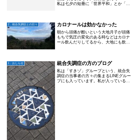
私は七夕の短冊に「世界平和」とか「世
界中の人たちが幸せですように」とか書
いちゃう小学生だった。当時、マザーテ
レサに憧れたし、テレビでアフリカ難民
のお腹の膨らんだ子どもを...
カロナールは効かなかった
2．統合失調症との日々
朝から頭痛が酷いという大地月子が頭痛
もちで気圧の変化のある時などはカロナ
ール飲んだりしてるから、大地にも飲ま
せてみた。結果はタイトル通り^^;大地の
頭痛はカロナールは効かない。となると
やっぱり統合失調症の方の症状か薬の影
響か？？
統合失調症の方のブログ
1．おしらせ
私は「すきゾ」グループという、統合失
調症の当事者の方々の集まるLINEグルー
プにも入っています。私が入っているの
は、家族と当事者の混合グループ。そち
らで知り合った統合失調症当事者の方々
からは、いつもたくさんの気付きをもら
えています。その中の...