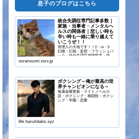
息子のブログはこちら
統合失調症専門記事多数｜
家族・当事者・メンタルヘ
ルスの関係者｜悲しい時も
辛い時も一緒に乗り越えて
いこうぜ！！
管理人の大地です！！(/・ω・)/
幻聴・幻視・妄想・フラッシュバ
ック・統合失調症感情障害・躁う
つ・抑うつ・幻味覚・呼吸困難に
soranoumi.xsrv.jp
なるほどの緊張や不安などの症状
を経験しています。自分のペース
でゆる～く行きましょ！！
ボクシング～俺が最高の世
界チャンピオンになる～
毎週金曜更新・ライトノベル小
説・ボクシング・格闘技・ボクシ
ング・学園・恋愛
life.haruhilabo.xyz