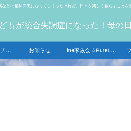
病などの精神疾患になってしまったけれど、日々を楽しく暮らすことを
どもが統合失調症になった！母の
初めての方はコチラから
お知らせ
line家族会☆PureLight☆