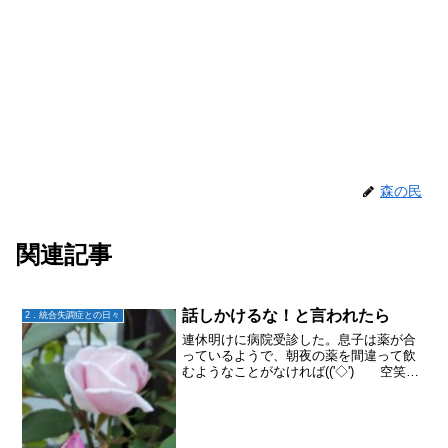
森の民
関連記事
話しかけるな！と言われたら
2．統合失調症との日々
連休明けに病院受診した。息子は薬が合
っているようで、朝夜の薬を間違って飲
むようなことがなければ(('◇')ゞ 空笑や
独り言はあるものの、妄想の世界に一日
中どっぷり浸るようなことはなくなって
いる。なのでまあこのまま様子を見てい
って、薬が身体に...