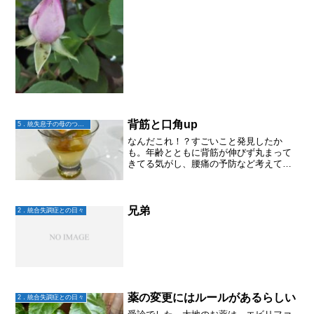
背筋と口角up
5．統失息子の母のつぶやき
なんだこれ！？すごいこと発見したか
も。年齢とともに背筋が伸びず丸まって
きてる気がし、腰痛の予防など考えて、
背筋をピンと伸ばすように意識すること
にした。歩く時もそう。背筋をピント伸
ばす。さらに、口角をあげると脳が笑っ
ていると勘違いしてセロトニ...
兄弟
2．統合失調症との日々
薬の変更にはルールがあるらしい
2．統合失調症との日々