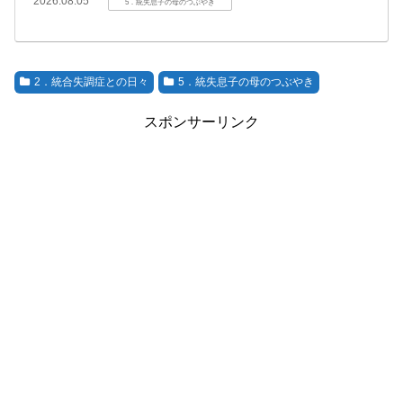
2026.08.05
5．統失息子の母のつぶやき
2．統合失調症との日々
5．統失息子の母のつぶやき
スポンサーリンク