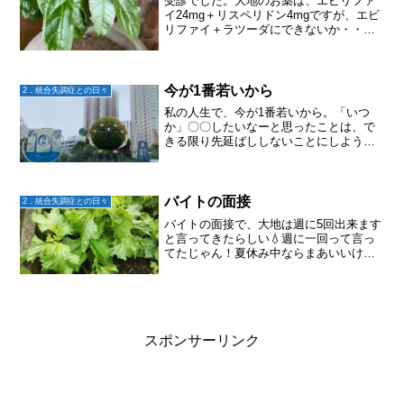
受診でした。大地のお薬は、エビリファ
イ24mg＋リスペリドン4mgですが、エビ
リファイ＋ラツーダにできないか・・・
と考えていました。なぜなら、大地の今
の困りごとは、リスペリドンによる身体
のだるさと頭痛意欲の低下と認知機能の
低下そして、ラツー...
今が1番若いから
2．統合失調症との日々
私の人生で、今が1番若いから。「いつ
か」〇〇したいなーと思ったことは、で
きる限り先延ばししないことにしよう。
この2-3ヶ月、そう思えるようになってい
る。やりたいことをやろう。今年の抱負
はふたつ。ひとつは末息子の住んでる街
へ行くこと。ふたつめ...
バイトの面接
2．統合失調症との日々
バイトの面接で、大地は週に5回出来ます
と言ってきたらしい💧週に一回って言っ
てたじゃん！夏休み中ならまあいいけ
ど、大学行きながら5回じゃ前と変わらな
いよ！と言うと、週1で採用されるわけな
いだろ！まあそうだけど。。。シフトが
あるみたいだから、入...
スポンサーリンク