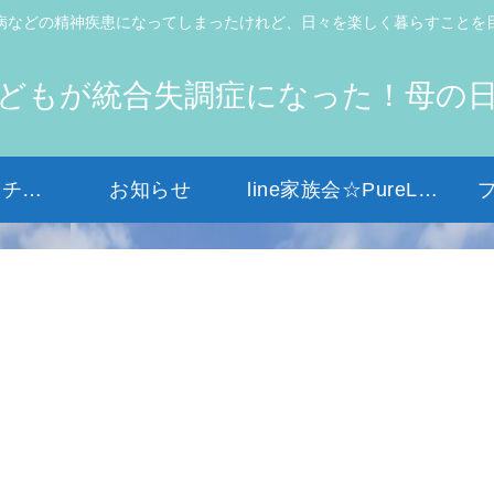
病などの精神疾患になってしまったけれど、日々を楽しく暮らすことを
どもが統合失調症になった！母の
初めての方はコチラから
お知らせ
line家族会☆PureLight☆