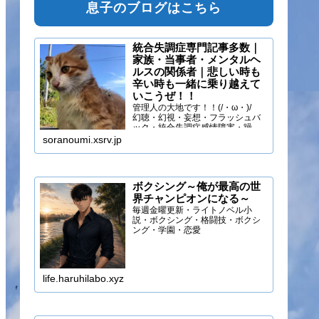
息子のブログはこちら
統合失調症専門記事多数｜
家族・当事者・メンタルヘ
ルスの関係者｜悲しい時も
辛い時も一緒に乗り越えて
いこうぜ！！
管理人の大地です！！(/・ω・)/
幻聴・幻視・妄想・フラッシュバ
ック・統合失調症感情障害・躁う
つ・抑うつ・幻味覚・呼吸困難に
soranoumi.xsrv.jp
なるほどの緊張や不安などの症状
を経験しています。自分のペース
でゆる～く行きましょ！！
ボクシング～俺が最高の世
界チャンピオンになる～
毎週金曜更新・ライトノベル小
説・ボクシング・格闘技・ボクシ
ング・学園・恋愛
life.haruhilabo.xyz