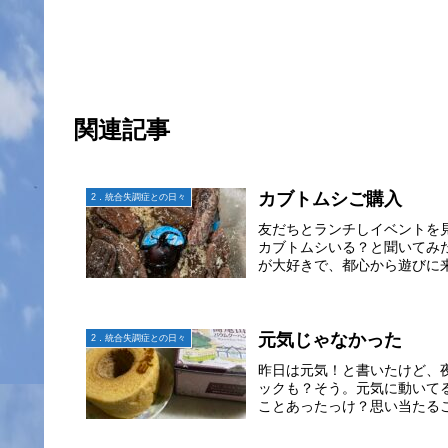
関連記事
カブトムシご購入
2．統合失調症との日々
友だちとランチしイベントを
カブトムシいる？と聞いてみ
が大好きで、都心から遊びに来
元気じゃなかった
2．統合失調症との日々
昨日は元気！と書いたけど、
ックも？そう。元気に動いて
ことあったっけ？思い当たるこ