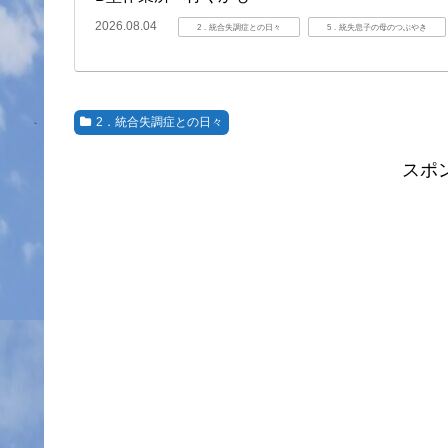
2026.08.04
2．統合失調症との日々
5．統失息子の母のつぶやき
2．統合失調症との日々
スポ