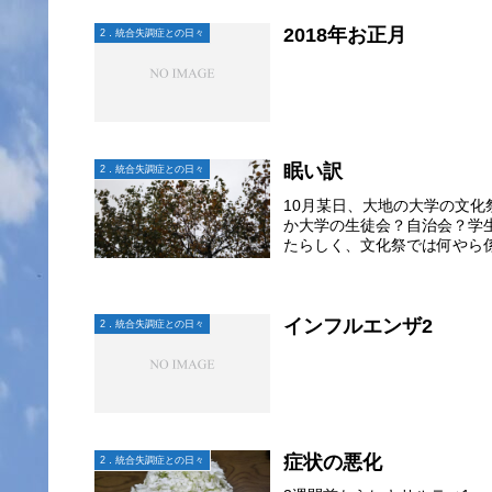
2018年お正月
2．統合失調症との日々
眠い訳
2．統合失調症との日々
10月某日、大地の大学の文
か大学の生徒会？自治会？学
たらしく、文化祭では何やら係
インフルエンザ2
2．統合失調症との日々
症状の悪化
2．統合失調症との日々