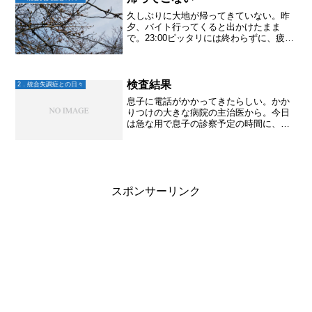
久しぶりに大地が帰ってきていない。昨
夕、バイト行ってくると出かけたまま
で。23:00ピッタリには終わらずに、疲れ
てそのままバイト先の休憩室で朝まで寝
てしまうこともあったのだけど、それで
も朝には帰ってきて、「寝ちゃった」と
言ってそのまま寝直し...
検査結果
2．統合失調症との日々
息子に電話がかかってきたらしい。かか
りつけの大きな病院の主治医から。今日
は急な用で息子の診察予定の時間に、他
の先生になってしまうと。そして、検査
結果は異常無し。何か伝えておきたいこ
とがありますか？と。。。あ、り、が、
た、や〜〜〜こうしてご自...
スポンサーリンク