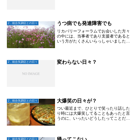
うつ病でも発達障害でも
2．統合失調症との日々
リカバリーフォーラムでお会いした方々
の中には、当事者であり支援者であると
いう方がたくさんいらっしゃいました。
うつ病を繰り返しながら会社を設立し、
うつ病の方の家族を支援するお仕事をさ
れていたり、発達障害だけど、統合失調
症の当事者の方のレストラ...
変わらない日々？
2．統合失調症との日々
大爆笑の日々が？
2．統合失調症との日々
つい最近まで、ひとりで笑ったり話した
り時には大爆笑してることもあったと言
うのに、いったいどうしたってことだろ
う。。。あの大爆笑の日々が思い出せな
いほど、この所の大地は調子が良く見え
る。バイトで寝不足で大学の授業は寝て
しまってるんじゃないかと...
帰ってこない
2．統合失調症との日々