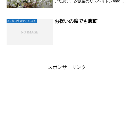
いた息子、夕飯後のリスペリドン4mgだ
けでなく翌朝のロナセン8mgも一緒に飲
んじゃった！医師からはまとめて飲んで
も良いよと言われてはいるものの、朝の
ロナセン、夕飯後のリ...
お祝いの席でも腹筋
2．統合失調症との日々
スポンサーリンク