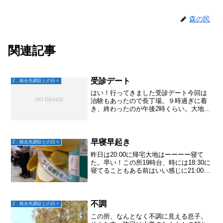
森の民
関連記事
受診デート
2．統合失調症との日々
はい！行ってきました受診デート今回は
治験もあったので長丁場。９時過ぎに着
き、終わったのが午後2時くらい。大地が
治験の間は、会計を済ませて病院内のタ
リーズでまったり。曇り空だったけど中
庭を眺めたりスマホのゲームをしたり。
お腹がすいたらコンビニ...
早寝早起き
2．統合失調症との日々
昨日は20:00に帰宅大地はーーーー寝て
た。早い！この所19時台、時には18:30に
寝てることもある前はいい感じに21:00と
か23:00くらいまでに寝て朝は6:00台に起
きれていたのにね。感覚としては、リボ
トリールの作用？と思えたりもする...
不調
2．統合失調症との日々
この所、なんとなく不調に見える息子。