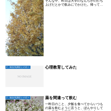
そんな中、昨日は大学のなんらかの打ち
上げだとかで飲みにでかけた。帰ってく
るかな〜。。。若干不安はあったけど先
に寝た。翌朝、深夜に帰宅したらしいの
に朝の5時から起きてご飯を食べたりして
る大地と遭遇。おはよ！...
心理教育してみた
2．統合失調症との日々
薬を間違って飲む
2．統合失調症との日々
一昨日のこと、夕飯を食べてからいつも
の薬を飲むように言うと、ぼんやりして