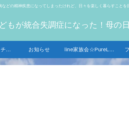
病などの精神疾患になってしまったけれど、日々を楽しく暮らすことを
どもが統合失調症になった！母の
初めての方はコチラから
お知らせ
line家族会☆PureLight☆