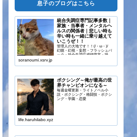
息子のブログはこちら
統合失調症専門記事多数｜
家族・当事者・メンタルヘ
ルスの関係者｜悲しい時も
辛い時も一緒に乗り越えて
いこうぜ！！
管理人の大地です！！(/・ω・)/
幻聴・幻視・妄想・フラッシュバ
ック・統合失調症感情障害・躁う
つ・抑うつ・幻味覚・呼吸困難に
soranoumi.xsrv.jp
なるほどの緊張や不安などの症状
を経験しています。自分のペース
でゆる～く行きましょ！！
ボクシング～俺が最高の世
界チャンピオンになる～
毎週金曜更新・ライトノベル小
説・ボクシング・格闘技・ボクシ
ング・学園・恋愛
life.haruhilabo.xyz