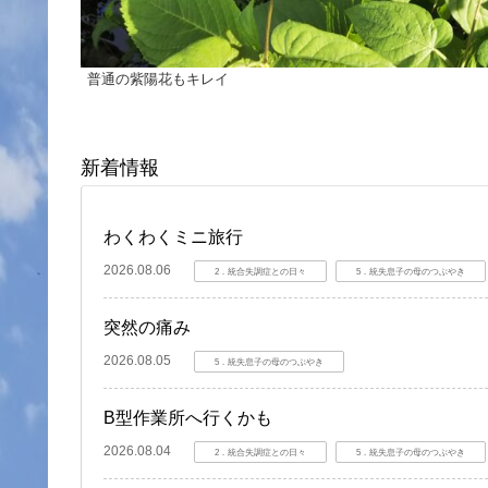
普通の紫陽花もキレイ
新着情報
わくわくミニ旅行
2026.08.06
2．統合失調症との日々
5．統失息子の母のつぶやき
突然の痛み
2026.08.05
5．統失息子の母のつぶやき
B型作業所へ行くかも
2026.08.04
2．統合失調症との日々
5．統失息子の母のつぶやき