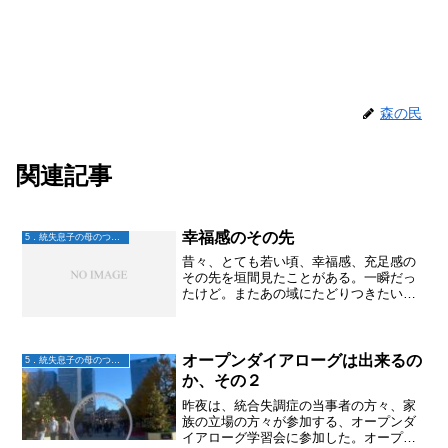
森の民
関連記事
幸福感のその先
5．統失息子の母のつぶやき
昔々、とても若い頃、幸福感、充足感の
その先を垣間見たことがある。一瞬だっ
たけど。またあの域にたどりつきたい！
と思っているんだけど、多分そう願った
だけじゃそこへは行けない。あの頃の自
分がどんなだったかを考えてみるけど、
生活的には普通の貧乏学生...
オープンダイアローグは出来るの
5．統失息子の母のつぶやき
か、その２
昨夜は、統合失調症の当事者の方々、家
族の立場の方々が参加する、オープンダ
イアローグ学習会に参加した。オープン