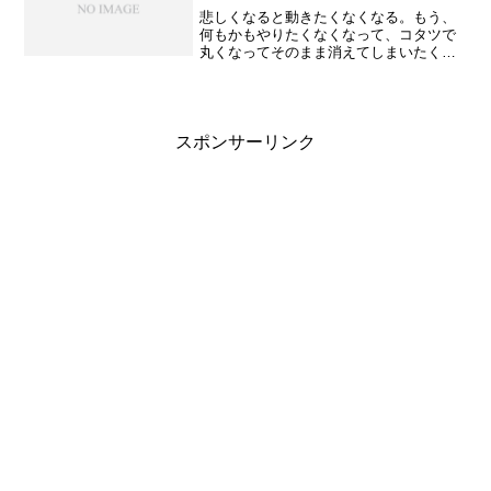
悲しくなると動きたくなくなる。もう、
何もかもやりたくなくなって、コタツで
丸くなってそのまま消えてしまいたくな
る。でも、怒りたくなる事って、なんと
か解決したかったり、文句言いたくなっ
たり、動こうという気持ちになる。だっ
たら、悲しむよりも怒って...
スポンサーリンク