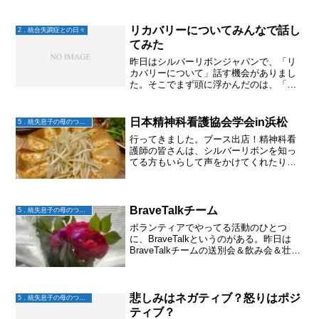
ダイアローグとは何か？から始まり、今
は3～4人に分かれてリフレクティングな
ど経験していく。オープンダイアローグ
リカバリーについてみんなで話し
2．統合失調症との日々
発祥のフィンランドより...
てみた
昨日はシルバーリボンジャパンで、「リ
カバリーについて」話す機会がありまし
た。そこでまず頭に浮かんだのは、「リ
カバリーってしないといけないのか
な？」ってこと。リカバリー＝回復（IT
では修復という意味だったりもする）と
日本精神科看護協会学会in浜松
5．統失息子の母のつぶやき
いう意味をそのまま捉えると...
行ってきました。ブース出店！精神科看
護師の皆さんは、シルバーリボンを知っ
てる方もいらして声をかけてくれたり、
興味を持ってブースを見てくれたり、意
識の高さを感じた。精神疾患の偏見を無
くしたいんですと話すと、ホントにその
通りと。あいにくの台風接...
BraveTalkチーム
5．統失息子の母のつぶやき
ボランティアでやってる活動のひとつ
に、BraveTalkというのがある。昨日は
BraveTalkチームの送別会＆飲み会＆壮行
会となった。医療職や福祉職では無い人
との出会いや会話はワクワクする。この
活動を続けていたら、きっとこのワクワ
クは続く...
悲しみはネガティブ？怒りはポジ
5．統失息子の母のつぶやき
ティブ？