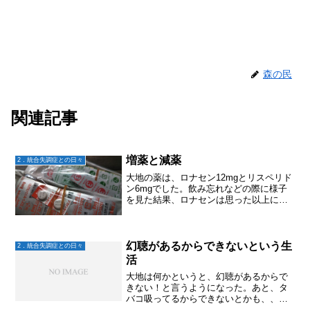
森の民
関連記事
増薬と減薬
2．統合失調症との日々
大地の薬は、ロナセン12mgとリスペリド
ン6mgでした。飲み忘れなどの際に様子
を見た結果、ロナセンは思った以上に妄
想･幻聴に効いていることがわかりまし
た。では、リスペリドンはというと、
1mg減らしても何も変わりませんでし
た。大地は常に守護霊...
幻聴があるからできないという生
2．統合失調症との日々
活
大地は何かというと、幻聴があるからで
きない！と言うようになった。あと、タ
バコ吸ってるからできないとかも、、、
すきゾグループという当事者のLINEグル