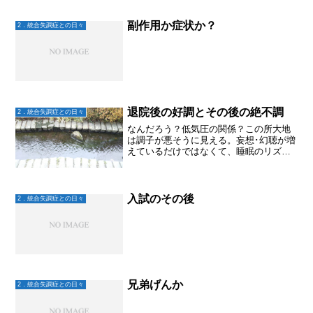
ープにも入っているのだけれど。
（PureLightとすきゾは姉妹グループなの
副作用か症状か？
2．統合失調症との日々
で、両方の混合の...
退院後の好調とその後の絶不調
2．統合失調症との日々
なんだろう？低気圧の関係？この所大地
は調子が悪そうに見える。妄想･幻聴が増
えているだけではなくて、睡眠のリズム
も乱れているみたい。明後日は病院受診
日だから、少しでも良くなる変化がある
と良いなー
入試のその後
2．統合失調症との日々
兄弟げんか
2．統合失調症との日々