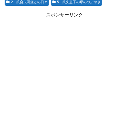
2．統合失調症との日々
5．統失息子の母のつぶやき
スポンサーリンク