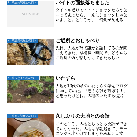
バイトの面接落ちました
2．統合失調症との日々
タイトル通りで・・・ショックだろうな
～って思ったら、「別にショックじゃな
いよ」と。ところが、「幻覚が見える。
こんなんじゃ働けるわけがない」となっ
て、次のバイトの面接など受ける気持ち
が無くなったようです。「ショックだ～
～！！！😢」って話せたら...
ご近所とおしゃべり
2．統合失調症との日々
先日、大地が外で誰かと話してるのが聞
こえてきた。結構長い時間で。どうやら
ご近所の方が話しかけてきたらしい。
「いつも家にいるの？」「メンタルの病
気で働けないんですよ。」のように答え
てた気がする。どんな反応したのか気に
なったけどその後も話は続い...
いたずら
5．統失息子の母のつぶやき
大地が10代の頃のいたずらの話をブログ
にupしていた。「悪ふざけが過ぎる！」
と思ったけどね。大地のいたずら(悪ふざ
け)は、仮にバレても「なんだ、お前か
よ！」で許される関係性なのだなと思っ
た。
久しぶりの大地との会話
2．統合失調症との日々
このところ、大地とちっとも会話ができ
ていなかった。大地は早朝起きて、モー
ニングへ出かけてしまうため私とは挨拶