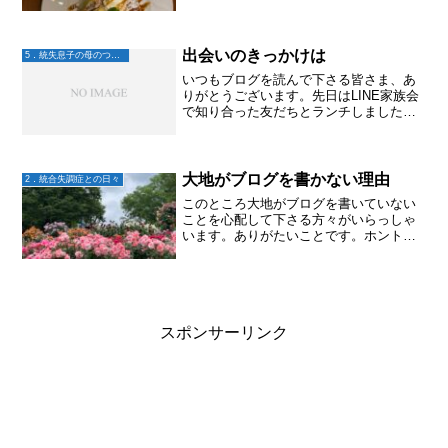
くらいしかできない。夕方仕事を終えて
帰宅すると、大地は大抵ゴロゴロしてい
て、話しかけると体調悪いというので話
しかけられない。。。うざ...
出会いのきっかけは
5．統失息子の母のつぶやき
いつもブログを読んで下さる皆さま、あ
りがとうございます。先日はLINE家族会
で知り合った友だちとランチしました。
ホントに。この友だちらとのつながりは
息子のおかげ。息子が病気になったから
こそ出会えた友だち。オレンジブランチ
美味しかった！ 着い...
大地がブログを書かない理由
2．統合失調症との日々
このところ大地がブログを書いていない
ことを心配して下さる方々がいらっしゃ
います。ありがたいことです。ホント
に、読んでくださりありがとうございま
す。大地は私から見ると元気。でも身体
が疲れやすくなっていて、その理由が難
しい論文などを読んで自分の...
スポンサーリンク