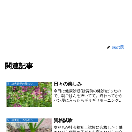
森の民
関連記事
日々の楽しみ
5．統失息子の母のつぶやき
今日は健康診断(就労前の健診)だったの
で、朝ごはんを抜いてて。終わってから
パン屋に入ったらギリギリモーニングセ
ットの時間に間に合いました♬.*ﾟラッキ
ー！コーヒーと厚切りパン♬.*ﾟ美味しか
った〜KALDIでコーヒー頂き、台湾ちま
きの中身っ...
資格試験
5．統失息子の母のつぶやき
友だちが社会福祉士試験に合格した！働