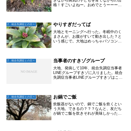
きながら病気の子どもを育てながらの合
格！すごいよねー。おめでとうーーー！
♬.*ﾟ
やりすぎだってば
2．統合失調症との日々
大地とモーニングへ行った。冬眠中のく
まさんが、お腹がすいて動き出した？と
いう感じで。大地はめっちゃパソコン向
かってカチャカチャと集中してるように
も見える。私は集中出来なくなったりや
りたく無くなったりすると、すぐにスマ
ホゲームへ逃避。しばらく...
当事者のすきゾグループ
2．統合失調症との日々
大地、発病して10年、統合失調症当事者
LINEグループすきゾに入りました。統合
失調症当事者LINEグループすきゾはこち
らからこれまで紹介はしていたけれど、
入る入らないは本人次第。ですが、最近
私も入っている当事者と家族の混合グル
ープ「雑談文化...
お鍋でご飯
2．統合失調症との日々
炊飯器がないので、鍋でご飯を炊くとい
う大地。できるの？？？なんと、友だち
が鍋でご飯を炊きそれが美味しかったと
かで。沸騰してから弱火にして8分、火を
消して7分とかで。なんと！めっちゃ美味
しい！！大地すごいじゃん！以来、炊飯