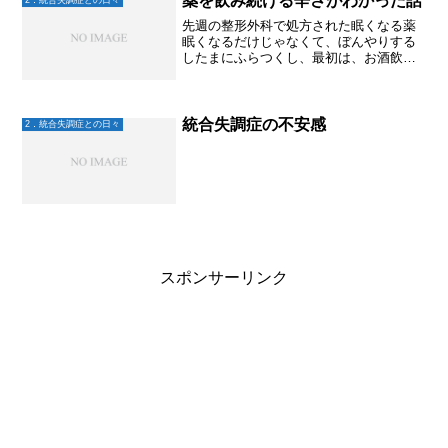
薬を飲み続ける辛さがわかった話
2．統合失調症との日々
先週の整形外科で処方された眠くなる薬
眠くなるだけじゃなくて、ぼんやりする
したまにふらつくし、最初は、お酒飲ま
なくても酔っ払ったみたい～♫ラッキー
(笑)くらいに思ってたけど。だんだん後頭
部がしめつけられるような気持ち悪さも
出てきて。やだっ！飲...
統合失調症の不安感
2．統合失調症との日々
スポンサーリンク