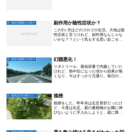
副作用か陰性症状か？
2．統合失調症との日々
この3ヶ月ほどのゴロゴロ生活。大地は陰
性症状と言うけれど、副作用なんじゃな
いかな？？という気もする思い起こせば
過去にはジムへ行ったり出来ていたの
に、昨年の障がい者雇用トライアルでの
再燃から諸々NGになっている。認知機能
の低下が気になる大地は...
幻聴悪化！
2．統合失調症との日々
リボトリール、最低容量で内服していた
けれど、熱中症になった頃から効果が無
くなり、今はすっかり元通り。毎日のう
るさい幻聴とフラッシュバック昨夜はま
た幻聴がうるさすぎて眠れず。しかも、
リスペリドン水薬も効果が無いことを実
感出来た(効果はリボトリ...
捻挫
5．統失息子の母のつぶやき
捻挫をした。昨年末は左足骨折だったけ
ど、今度は右足。庭の蔓植物がお隣に伸
びないように手入れしようと、庭に降り
ようとしたら、踏み石から足を踏み外し
て転び。。。両膝は打ち身、そして、踏
み外した右足は、多分捻挫。祝日で病院
やってなかったから行って...