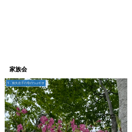
家族会
5．統失息子の母のつぶやき