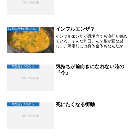
インフルエンザ？
5．統失息子の母のつぶやき
インフルエンザが職場内でも流行り始め
ている。そんな昨日、ん？足が変な感
じ…、帰宅前には身体全体もなんだか変
な感じ。関節痛とまではいかないもの
の、ほっとくとそうなりそうな感じ。明
日も休めないし、明明後日はもっと絶対
休めない！インフルエンザなん...
気持ちが前向きになれない時の
5．統失息子の母のつぶやき
『今』
死にたくなる衝動
5．統失息子の母のつぶやき