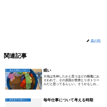
森の民
関連記事
眠い
2．統合失調症との日々
大地は失神したかと思うほどの睡魔にお
そわれて、その原因が禁煙とリボトリー
ルだと思ってるらしい。そうかもしれな
い。幸いなことに、今は特に予定もない
から、タバコで無理に起きずに、眠けれ
ば寝たいだけ寝れば良いなと思う。そし
て、次回リボトリールを減...
毎年仕事について考える時期
5．統失息子の母のつぶやき