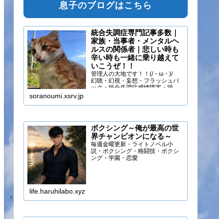
息子のブログはこちら
統合失調症専門記事多数｜
家族・当事者・メンタルヘ
ルスの関係者｜悲しい時も
辛い時も一緒に乗り越えて
いこうぜ！！
管理人の大地です！！(/・ω・)/
幻聴・幻視・妄想・フラッシュバ
ック・統合失調症感情障害・躁う
つ・抑うつ・幻味覚・呼吸困難に
soranoumi.xsrv.jp
なるほどの緊張や不安などの症状
を経験しています。自分のペース
でゆる～く行きましょ！！
ボクシング～俺が最高の世
界チャンピオンになる～
毎週金曜更新・ライトノベル小
説・ボクシング・格闘技・ボクシ
ング・学園・恋愛
life.haruhilabo.xyz