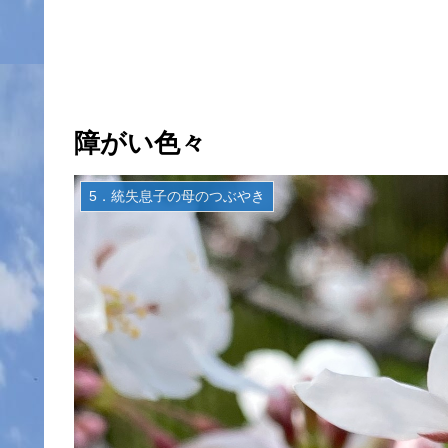
障がい色々
5．統失息子の母のつぶやき