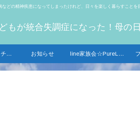
病などの精神疾患になってしまったけれど、日々を楽しく暮らすことを
どもが統合失調症になった！母の
初めての方はコチラから
お知らせ
line家族会☆PureLight☆