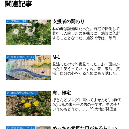
関連記事
支援者の関わり
4．認知症と透析
私の母は認知症だった。自宅で転倒して
骨折し入院したのを機会に、施設に入所
することとなった。施設で母は、毎日帰
りたいと言っていた。何度か施設を訪れ
たけれど、いつも帰りたいと言った。と
ころがその施設でまた母は、転倒して骨
折し入院となった。入院し...
M-1
2．統合失調症との日々
見逃したので昨夜見ました、あー面白か
った！笑うっていいよね。昔、涙活、笑
活、自分の心を守るために色々試したけ
ど。渦中ではどれも効果ないなと思った
けど。それでも、時間とともに落ち着い
てくると、どれもとてもいい気がする。
笑えない時は、ただただ口...
海、帰宅
5．統失息子の母のつぶやき
ほとんどブログに書いてませんが、海(仮
名)は私の末っ子の男の子です。男の子と
いうのもどうか。。。^^;大地が発症当時
中学2年生。3月だったので、もうすぐ受
験生という時でしたね。あれから10年。
海は地方の大学四年生です。高校を卒業
して2年間ほ...
めっちゃ元気な日があるらしい
2．統合失調症との日々