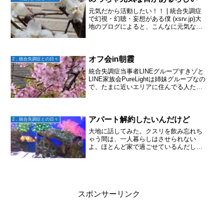
元気だから活動したい！！ | 統合失調症
で幻視・幻聴・妄想がある僕 (xsrv.jp)大
地のブログによると、こんなに元気な日
があるんだねえ～そして、一応その管理
もしてるんだ。主治医が以前、「統合失
調感情障害の疑いもあるかもね。」と言
ってたの...
オフ会in朝霞
2．統合失調症との日々
統合失調症当事者LINEグループすきゾと
LINE家族会PureLightは姉妹グループなの
で、たまに近いエリアに住んでる人たち
でオフ会が開かれます。今回は、朝霞駅
近くでオフ会があり行ってきました♬.*ﾟ
大地も一緒に電車に乗り、「やっぱり無
理...
アパート解約したいんだけど
2．統合失調症との日々
大地に話してみた。クスリを飲み忘れち
ゃう間は、一人暮らしはさせられない
よ。ほとんど家で過ごせているんだし、
アパート解約したいんだけど。「嫌だ！
だったら家賃もったいないからアパート
帰る。」今日は冷たい雨が降っていたか
ら、バイト先まで車で送って...
スポンサーリンク