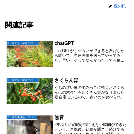
森の民
関連記事
chatGPT
5．統失息子の母のつぶやき
chatGPTが手相占いができると友だちか
ら聞いて、早速画像を送ってやってみ
た。早い！そしてなんか当たってる気が
する。少なくとも、先日神社の前で会っ
たおじいちゃんの手相占いよりも当たっ
てる気がする(笑)タロットもスピリチュア
ルな視点からの占...
さくらんぼ
5．統失息子の母のつぶやき
うちの狭い庭のすみっこに植えたさくら
んぼの木今年もたくさん実がなりました
😄自宅にいるので、赤いのを食べられま
す(例年、今度の休みの日に取ろう！とか
思ってると先に鳥に食べられちゃってま
した)買うのより酸っぱいし小さいけど、
無農薬だしまずまずで...
無音
2．統合失調症との日々
6年ぶりに幻聴が聞こえない時間ができた
という。再燃後、幻聴が聞こえ続けてる