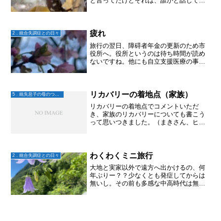
と言ってたけどそれは、誰かと話してい
たり何かに集中してる一瞬の間は聞こえ
ていなかった。何かに集中していても聞
こえてきて集中出来なくなることもよく
あり、幻聴が邪魔してく...
疲れ
2．統合失調症との日々
旅行の翌日、障碍者年金の更新のため市
役所へ。役所というのは待ち時間が読め
ないですね。他にも自立支援医療の事な
ど諸々あり、役所の方は途中でコピーを
取りに行ったり、必要書類の確認に行っ
たりと。丁寧にわかりやすく進めてはく
れましたが、大地のターン...
リカバリーの着地点（家族）
5．統失息子の母のつぶやき
リカバリーの着地点でコメントいただ
き、家族のリカバリーについても書こう
って思いつきました。（まきさん、ヒン
ト下さりありがとうございます）まだ読
んでない方はコチラからどうぞ リカバ
リーの着地点家族の場合は、・うつ傾向
が強くなったり、時には薬の...
わくわくミニ旅行
2．統合失調症との日々
大地と実家以外で遠方へ出かけるの、何
年ぶりー？？少なくとも発症してからは
無いし。その前も多感な中高時代は無か
った気がする。家族旅行はあったけどふ
たりでは初めて。マジで20年ぶりとかか
も！わくわく！！新幹線、何食べる？行
った先でどこのお店で食...