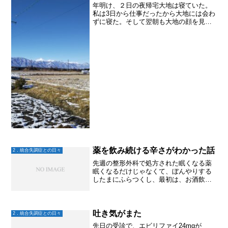
年明け、２日の夜帰宅大地は寝ていた。
私は3日から仕事だったから大地には会わ
ずに寝た。そして翌朝も大地の顔を見る
ことなく仕事に行き、残業で帰宅は23
時。やっぱり大地には会えず。薬が飲み
忘れてあった。やれやれ。4日の朝、起き
てきた大地に薬の飲み...
薬を飲み続ける辛さがわかった話
2．統合失調症との日々
先週の整形外科で処方された眠くなる薬
眠くなるだけじゃなくて、ぼんやりする
したまにふらつくし、最初は、お酒飲ま
なくても酔っ払ったみたい～♫ラッキー
(笑)くらいに思ってたけど。だんだん後頭
部がしめつけられるような気持ち悪さも
出てきて。やだっ！飲...
吐き気がまた
2．統合失調症との日々
先日の受診で、エビリファイ24mgが