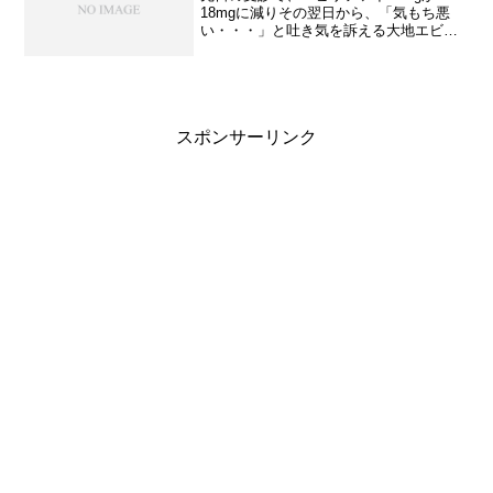
18mgに減りその翌日から、「気もち悪
い・・・」と吐き気を訴える大地エビリ
ファイってそんなにすぐに影響する薬で
はない気がする。。。6mg減っただけだ
し、安定するのに2週間はかかる台風でも
発生するんじゃない...
スポンサーリンク