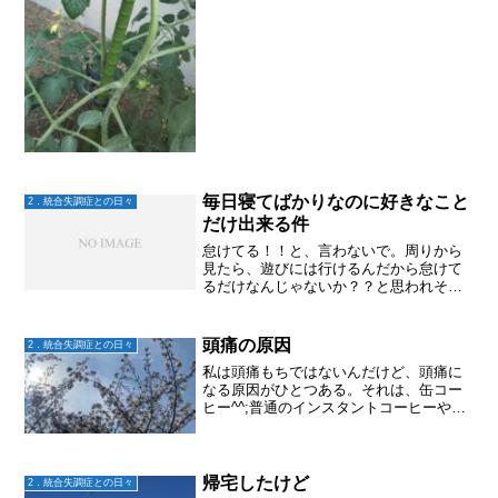
毎日寝てばかりなのに好きなこと
2．統合失調症との日々
だけ出来る件
怠けてる！！と、言わないで。周りから
見たら、遊びには行けるんだから怠けて
るだけなんじゃないか？？と思われそう
だけど。好きなこと、やりたいことから
始めると、だんだん他のことにも意欲が
出るらしい。それにしても、大地のゴロ
頭痛の原因
2．統合失調症との日々
ゴロはホントに陰性症状な...
私は頭痛もちではないんだけど、頭痛に
なる原因がひとつある。それは、缶コー
ヒー^^;普通のインスタントコーヒーやコ
ンビニでその場で入れるヤツは大丈夫！
昔は缶コーヒーも飲めたんだけどな〜今
は、「ん？頭痛い！なんでだ？」を繰り
返し、缶コーヒーにい...
帰宅したけど
2．統合失調症との日々