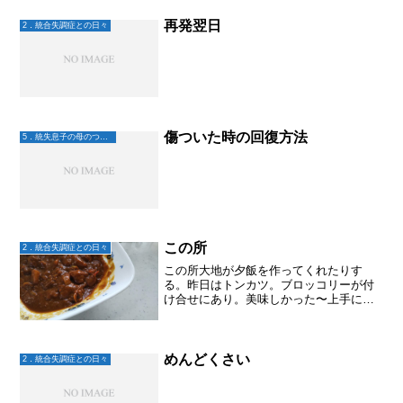
とって安心･安全な居場所を作るとこから
始めた私は、も、も、も...
再発翌日
2．統合失調症との日々
傷ついた時の回復方法
5．統失息子の母のつぶやき
この所
2．統合失調症との日々
この所大地が夕飯を作ってくれたりす
る。昨日はトンカツ。ブロッコリーが付
け合せにあり。美味しかった〜上手に揚
げてあるね～と、今日は肉が炒めてあり
カボチャの素揚げ。最近調子いいの？と
聞くと、いや、別に。けれど今日は久し
ぶりに大地と録画しておいた...
めんどくさい
2．統合失調症との日々