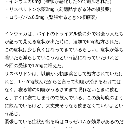
・インヴェガ6mg（症状が悪化したので追加された）
・リスペリドン水薬2mg（幻聴酷すぎる時の頓服薬）
・ロラゼパム0.5mg（緊張するときの頓服薬）
インヴェガは、バイトのトライアル後に外で出会う人たち
が怒って見える症状が出た時に、追加で6mg処方された。
この症状は少し良くはなってきているらしい。症状が落ち
着いたら減らしていこうねという話になっていたけれど、
今回の受診で12mgに増えた。
リスペリドンは、以前から頓服薬として処方されていたけ
れど、1～2mg飲んだからと言って幻聴が治まるわけでは
なく。寝る前の幻聴がうるさすぎて眠れないときに飲む
と、すぐに寝てしまうので飲んでいる。この所毎晩のよう
に飲んでいるけど、大丈夫そうなら飲まなくていいよとい
う感じ。
緊張している症状が出る時はロラゼパムが効果があるのだ