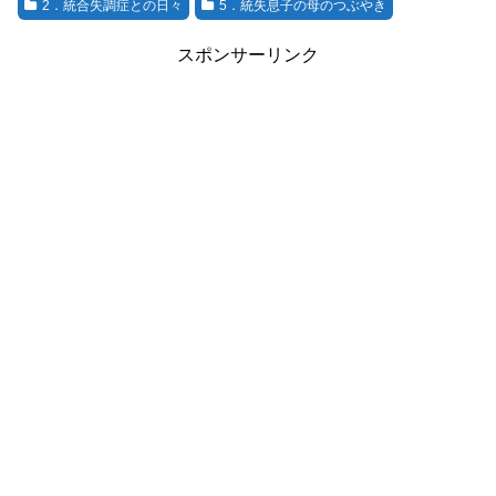
2．統合失調症との日々
5．統失息子の母のつぶやき
スポンサーリンク