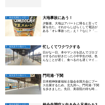
大地事故にあう！
2．統合失調症との日々
夕飯後、大地はアパートに帰ると言って
家を出た。それからしばらくして電話が
ある「オレ事故った」え！？なに？「車
とぶつかった。今から救急車乗るから」
え！？母さんも行くよ！大丈夫なの？
「うん。まだ病院どこか決まってない」
わかったらすぐに教えて！「...
忙しくてワクワクする
5．統失息子の母のつぶやき
日がな一日、本やマンガを読んでゴロゴ
ロするのが好きだった小中学生の頃。色
んなことが遅く、食べるのも遅くマイペ
ース。そんな私、いつスイッチが入った
んだろう？看護学生の時かな〜？？何し
ろ忙しかったから。今は、、、今日、
今、やらないといけない何か...
門司港･下関
5．統失息子の母のつぶやき
日本精神保健福祉士協会全国大会にブー
ス出展するため、北九州へ。門司港･下関
を歩きました。先日、美容院の待ち時間
で見た雑誌に「もじこう」と書かれた写
真が！ステキな駅だなーとよく見ると福
岡県！ん？今度行くとこの近くじゃな
い？これはもう行けってこ...
統合失調症と向き合う兄弟たち3
2．統合失調症との日々