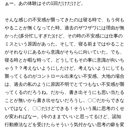
ぁー。あの体験はその1回だけだけど。
そんな感じの不安感が襲ってきたのは寝る時で、もう何も
やることが無くなってた時。過去のザワザワには理由が無
かった(多分忙しすぎた)けど、その時の不安感には仕事の
ミスという原因があった。そして、寝る前まではやること
がそれなりにあるから意識がそちらに向いていた。でも、
寝る時とか暇な時って。どうしてもその事に意識が向いち
ゃう？？考えないようにしたけど。考えないようにしても
襲ってくるのがコントロール出来ない不安感。大地の場合
は、過去の私のように原因不明でとてつもない不安感が襲
ってくるのだろうね。だから、書き出そうにも思い当たる
ことが無いから書き出せないだろうし。〇〇だからできな
いではなく、〇〇だけどできる！そういう風に思考のくせ
が変わればなー。(今のままでいいと思ってるけど、認知
行動療法などを受けたらそういう気付かない思考の癖を変