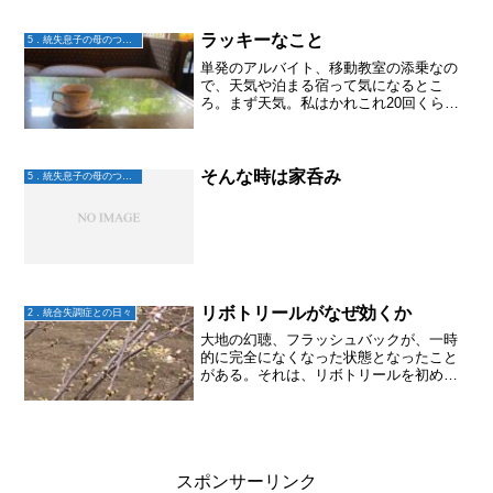
しまう子どもたちの気持ち。親なら知り
たいよね。これ聴くと、ちょっぴりわか
る気がして泣けます。
ラッキーなこと
5．統失息子の母のつぶやき
単発のアルバイト、移動教室の添乗なの
で、天気や泊まる宿って気になるとこ
ろ。まず天気。私はかれこれ20回くらい
はこのバイトをしてるけど、雨バージョ
ンの行程になったことが無い。先日も台
風に向かうように移動したけど、全て予
定通り。宿がどこになるか...
そんな時は家呑み
5．統失息子の母のつぶやき
リボトリールがなぜ効くか
2．統合失調症との日々
大地の幻聴、フラッシュバックが、一時
的に完全になくなった状態となったこと
がある。それは、リボトリールを初めて
処方されて内服した時。リボトリールは
抗不安薬のひとつではあるけれど、適応
は「てんかん」「不眠」当時の大地は眠
れていないわけではなかっ...
スポンサーリンク