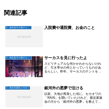
関連記事
入院費や通院費、お金のこと
5．統失息子の母のつぶやき
サーカスを見に行ったよ
5．統失息子の母のつぶやき
スピリチュアルな何かかわからないけれ
ど、引き寄せの何とかっていうものがあ
るらしい。昨年、サーカスのテントを見
かけたものの、「懐かしいなあ。子ども
の頃1回だけ見に行ったことあったな～。
行ってみたいきもするけど一人で行くの
もなんだし。。。もう行...
銀河外の悪夢で泣ける
2．統合失調症との日々
以前、大地が再発した頃に、セカオワの
「RAIN」を聞いていたけれど、最近家族
会の方から「銀河外の悪夢」を教えて頂
き聞いてみた。精神疾患でひきこもって