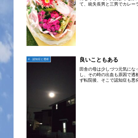
て、統失長男と三男でカレーラ
良いこともある
4．認知症と透析
田舎の母は少しづつ元気になって
し、その時の出血も原因で透
ず転院後、そこで認知症も悪化