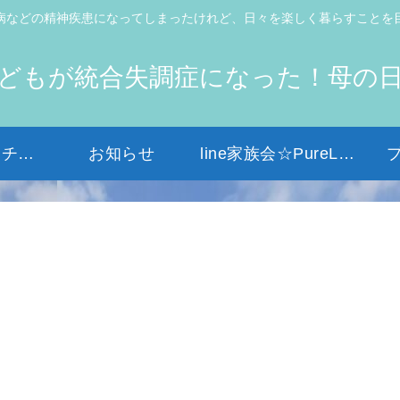
病などの精神疾患になってしまったけれど、日々を楽しく暮らすことを
どもが統合失調症になった！母の
初めての方はコチラから
お知らせ
line家族会☆PureLight☆