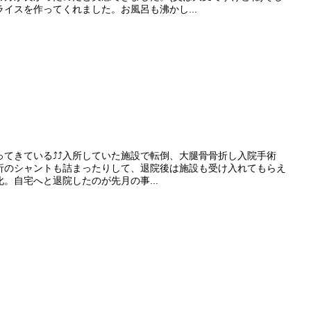
イスを作ってくれました。お風呂も沸かし...
きている⤴︎︎︎⤴︎︎入所していた施設で転倒、大腿骨骨折し入院手術
析のシャントも詰まったりして、退院後は施設も受け入れてもらえ
。自宅へと退院したのが先月の事...