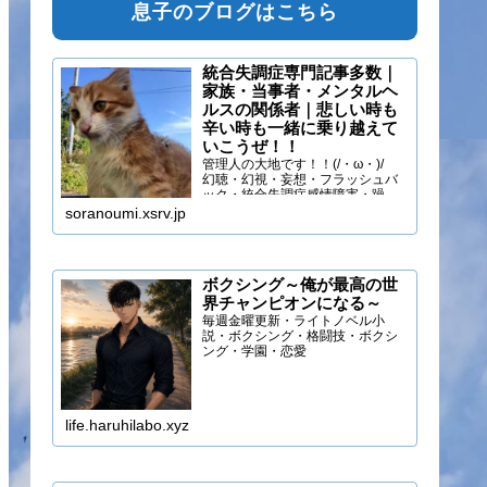
息子のブログはこちら
統合失調症専門記事多数｜
家族・当事者・メンタルヘ
ルスの関係者｜悲しい時も
辛い時も一緒に乗り越えて
いこうぜ！！
管理人の大地です！！(/・ω・)/
幻聴・幻視・妄想・フラッシュバ
ック・統合失調症感情障害・躁う
つ・抑うつ・幻味覚・呼吸困難に
soranoumi.xsrv.jp
なるほどの緊張や不安などの症状
を経験しています。自分のペース
でゆる～く行きましょ！！
ボクシング～俺が最高の世
界チャンピオンになる～
毎週金曜更新・ライトノベル小
説・ボクシング・格闘技・ボクシ
ング・学園・恋愛
life.haruhilabo.xyz