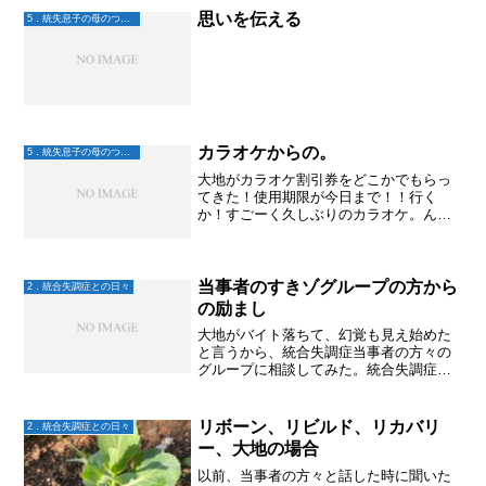
思いを伝える
5．統失息子の母のつぶやき
カラオケからの。
5．統失息子の母のつぶやき
大地がカラオケ割引券をどこかでもらっ
てきた！使用期限が今日まで！！行く
か！すごーく久しぶりのカラオケ。ん？
声ってこんなに出ない？？昭和のよく歌
ってた曲を入れてみたけど、なんか違
う。。。そういえば、コロナ禍でカラオ
ケ行く機会が減って、歌が下手...
当事者のすきゾグループの方から
2．統合失調症との日々
の励まし
大地がバイト落ちて、幻覚も見え始めた
と言うから、統合失調症当事者の方々の
グループに相談してみた。統合失調症当
事者LINEグループすきゾすると、当事者
の方から「待てば海路の日和ありと思っ
ているといいですよ」と教えて頂いた。
リボーン、リビルド、リカバリ
2．統合失調症との日々
✨✨✨当事者の方との...
ー、大地の場合
以前、当事者の方々と話した時に聞いた