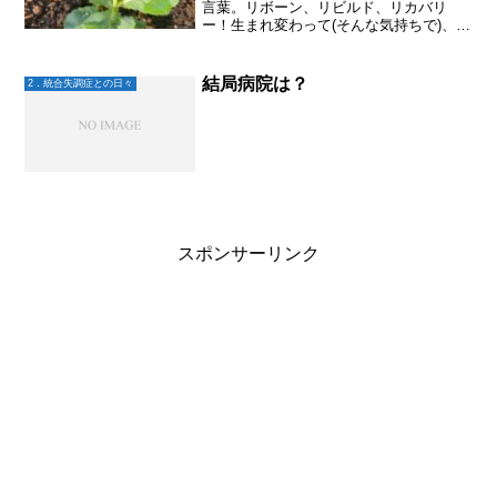
言葉。リボーン、リビルド、リカバリ
ー！生まれ変わって(そんな気持ちで)、再
構築して、回復へと向かう。家族もそう
かもしれない。元々のイメージしていた
方向が変わっただけ。イメージしていた
結局病院は？
2．統合失調症との日々
幸せが、別の幸せになっ...
スポンサーリンク