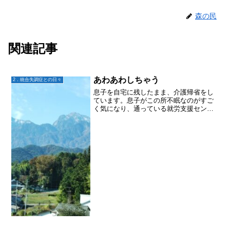
森の民
関連記事
あわあわしちゃう
2．統合失調症との日々
息子を自宅に残したまま、介護帰省をし
ています。息子がこの所不眠なのがすご
く気になり、通っている就労支援センタ
ーに電話してみました。息子に「ど
う？」と聞いて答えてくれたらいいんだ
けど、今は何を言っても「ウザイ！」と
なってるので既読スルーだろう...