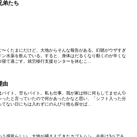
兄弟たち
ご〜くたまにだけど、大地からそんな報告がある。幻聴がウザすぎ
ドン水薬を飲んでいる。すると、身体はだるくなり動くのが辛くな
寝て過ごす。就労移行支援センターを休むこ...
理由
はバイト。空もバイト。私も仕事。我が家は特に何もしてません💦
ゃったと言っていたので何かあったかなと思い、「シフト入った分
てない日にちは入れずにのんびり他も探せば...
いう感覚らしい。大地が捕まえてきたカブトムシ、今年は3ペア＆