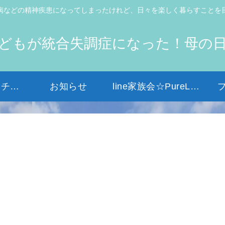
病などの精神疾患になってしまったけれど、日々を楽しく暮らすことを
どもが統合失調症になった！母の
初めての方はコチラから
お知らせ
line家族会☆PureLight☆