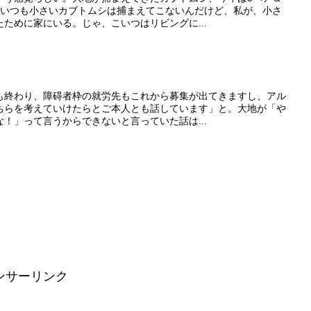
、いつも小さいカブトムシは捕まえてこないんだけど、私が、小さ
ために家にいる。じゃ、こいつはリビングに...
も終わり、障碍者枠の就労先もこれから募集が出てきますし、アル
ちらを考えていけたらとご本人とも話しています」と。大地が「や
！」って言うからできないと言っていた話は...
ンサーリンク