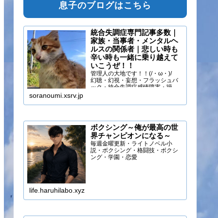
息子のブログはこちら
統合失調症専門記事多数｜
家族・当事者・メンタルヘ
ルスの関係者｜悲しい時も
辛い時も一緒に乗り越えて
いこうぜ！！
管理人の大地です！！(/・ω・)/
幻聴・幻視・妄想・フラッシュバ
ック・統合失調症感情障害・躁う
つ・抑うつ・幻味覚・呼吸困難に
soranoumi.xsrv.jp
なるほどの緊張や不安などの症状
を経験しています。自分のペース
でゆる～く行きましょ！！
ボクシング～俺が最高の世
界チャンピオンになる～
毎週金曜更新・ライトノベル小
説・ボクシング・格闘技・ボクシ
ング・学園・恋愛
life.haruhilabo.xyz