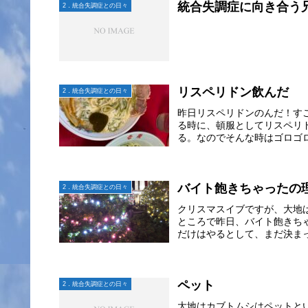
統合失調症に向き合う
2．統合失調症との日々
リスペリドン飲んだ
2．統合失調症との日々
昨日リスペリドンのんだ！す
る時に、頓服としてリスペリ
る。なのでそんな時はゴロゴロ
バイト飽きちゃったの
2．統合失調症との日々
クリスマスイブですが、大地
ところで昨日、バイト飽きち
だけはやるとして、まだ決まっ
ペット
2．統合失調症との日々
大地はカブトムシはペットと