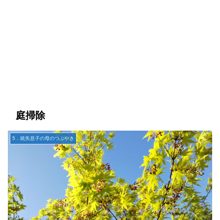
庭掃除
5．統失息子の母のつぶやき