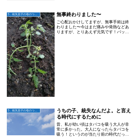
無事終わりました〜
5．統失息子の母のつぶやき
ご心配おかけしてますが、無事手術は終
わりました〜今はまだ痛みや発熱などあ
りますが、とりあえず元気です！パッと
見、ナイスボディになってませんが😅長
年連れ添ったしぼうとかわは仕方ないか
と。。。👍また退院したら、子どもたち
の様子も書いていきますね...
うちの子、統失なんだよ。と言え
5．統失息子の母のつぶやき
る時代にするために
昔、私が幼い頃はタバコを吸う大人が非
常に多かった。大人になったらタバコを
吸う！というのが当たり前の時代だっ