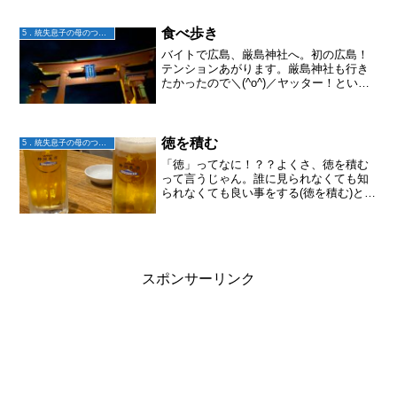
た。けれど私が小学校高学年の頃「禁煙
教育」が始まり、あれから数十年経った
今では、若い人はほとんどタバコを吸わ
食べ歩き
5．統失息子の母のつぶやき
なくなった。昔、「男は男ら...
バイトで広島、厳島神社へ。初の広島！
テンションあがります。厳島神社も行き
たかったので＼(^o^)／ヤッター！という
感じで♬.*ﾟ宮島では揚げたもみじまんじ
ゅう、焼き牡蠣など食べました。揚げた
てのもみじまんじゅうは予想以上に美味
しかった！厳島...
徳を積む
5．統失息子の母のつぶやき
「徳」ってなに！？？よくさ、徳を積む
って言うじゃん。誰に見られなくても知
られなくても良い事をする(徳を積む)と、
周り回って自分のとこに返ってくると
か、あの世で極楽にいけるとかね。それ
って結局自分のためにしてるってことだ
よね。でもさ、別に自分...
スポンサーリンク