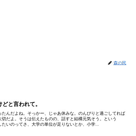
森の民
けどと言われて。
ったんだよね。そっかー、じゃあ休みな。のんびりと過ごしてれば
大切だよ。そうは伝えたものの、話すと結構元気そう。という
たいのってさ、大学の単位が足りないとか、小学...