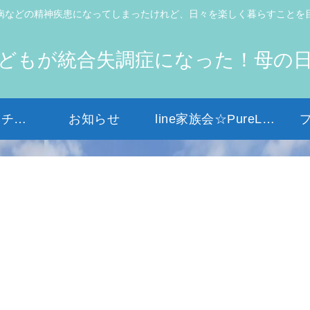
病などの精神疾患になってしまったけれど、日々を楽しく暮らすことを
どもが統合失調症になった！母の
初めての方はコチラから
お知らせ
line家族会☆PureLight☆