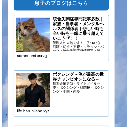
息子のブログはこちら
統合失調症専門記事多数｜
家族・当事者・メンタルヘ
ルスの関係者｜悲しい時も
辛い時も一緒に乗り越えて
いこうぜ！！
管理人の大地です！！(/・ω・)/
幻聴・幻視・妄想・フラッシュバ
ック・統合失調症感情障害・躁う
つ・抑うつ・幻味覚・呼吸困難に
soranoumi.xsrv.jp
なるほどの緊張や不安などの症状
を経験しています。自分のペース
でゆる～く行きましょ！！
ボクシング～俺が最高の世
界チャンピオンになる～
毎週金曜更新・ライトノベル小
説・ボクシング・格闘技・ボクシ
ング・学園・恋愛
life.haruhilabo.xyz